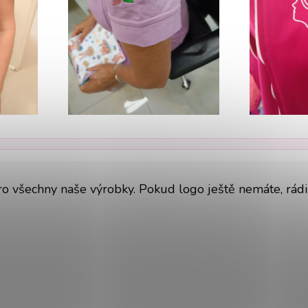
í pro všechny naše výrobky. Pokud logo ještě nemáte, rá