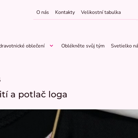
O nás
Kontakty
Velikostní tabulka
dravotnické oblečení
Oblékněte svůj tým
Svetielko n
B
ití a potlač loga