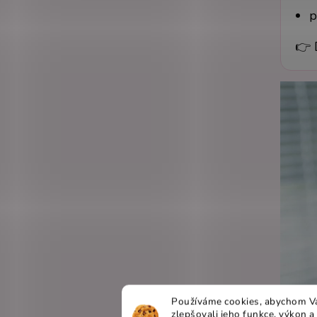
p
👉 
Používáme cookies, abychom Vá
zlepšovali jeho funkce, výkon a