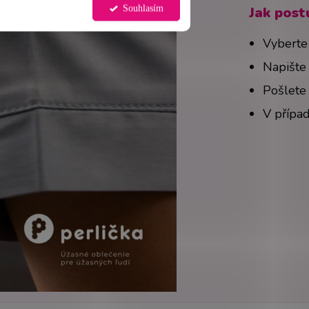
Souhlasím
Jak post
Vyberte 
Napište
Pošlete 
V přípa