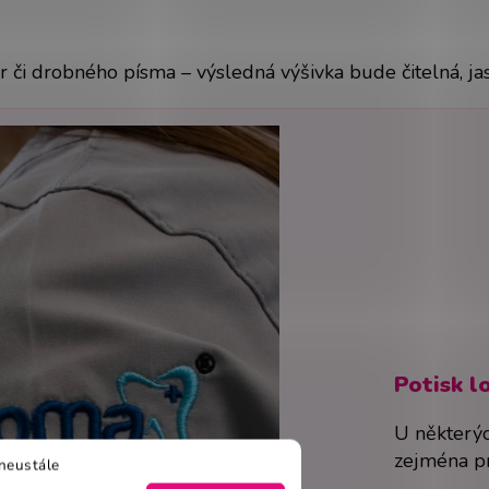
či drobného písma – výsledná výšivka bude čitelná, jas
Potisk l
U některýc
zejména pr
neustále