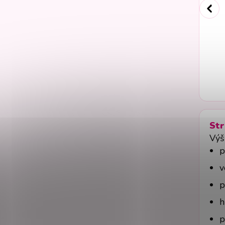
Str
Výš
p
v
p
h
p