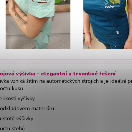
ojová výšivka – elegantní a trvanlivé řešení
ivka vzniká šitím na automatických strojích a je ideáln
očtu kusů
elikosti výšivky
odkladovém materiálu
ustotě výšivky
očtu stehů