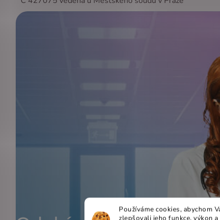
C 427075 vedená u Městského soudu v Praze
Používáme cookies, abychom Vá
zlepšovali jeho funkce, výkon a