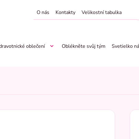
O nás
Kontakty
Velikostní tabulka
dravotnické oblečení
Oblékněte svůj tým
Svetielko n