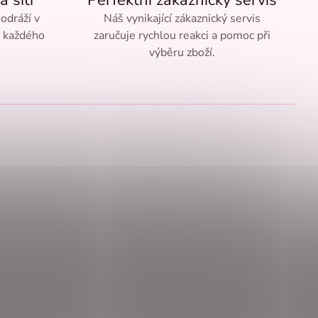
a šití
Perfektní zákaznický servis
 odráží v
Náš vynikající zákaznický servis
ě každého
zaručuje rychlou reakci a pomoc při
výběru zboží.