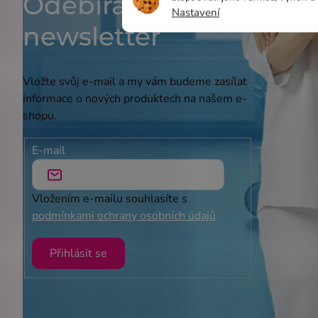
Odebírat
Nastavení
newsletter
Vložte svůj e-mail a my vám budeme zasílat
informace o nových produktech na našem e-
shopu.
E-mail
Vložením e-mailu souhlasíte s
podmínkami ochrany osobních údajů
Přihlásit se