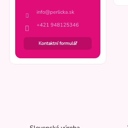
info@perlicka.sk
+421 948125346
Kontaktní formulář