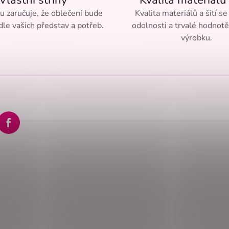
Vlastní střihy
Kvalita materiálů 
u
ru zaručuje, že oblečení bude
Kvalita materiálů a šití se
le vašich představ a potřeb.
odolnosti a trvalé hodnot
výrobku.
tagram
Facebook