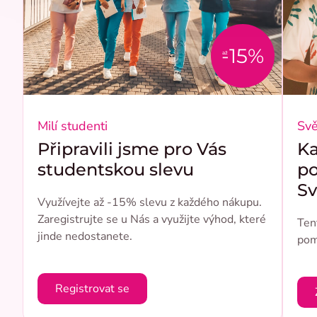
-15%
až
Milí studenti
Svě
Připravili jsme pro Vás
K
studentskou slevu
po
Sv
Využívejte až -15% slevu z každého nákupu.
Zaregistrujte se u Nás a využijte výhod, které
Ten
jinde nedostanete.
pom
Registrovat se