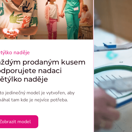
týlko naděje
aždým prodaným kusem
dporujete nadaci
ětýlko naděje
to jedinečný model je vytvořen, aby
áhal tam kde je nejvíce potřeba.
Zobrazit model