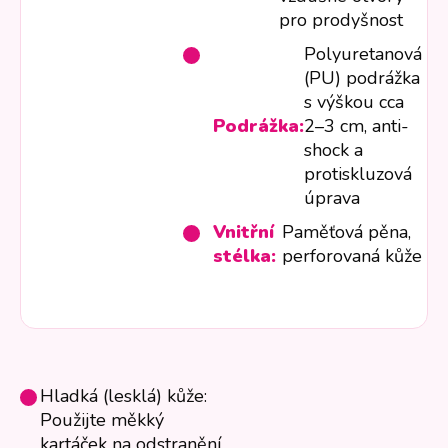
pro prodyšnost
Polyuretanová
(PU) podrážka
s výškou cca
Podrážka:
2–3 cm, anti-
shock a
protiskluzová
úprava
Vnitřní
Paměťová pěna,
stélka:
perforovaná kůže
Hladká (lesklá) kůže:
Použijte měkký
kartáček na odstranění