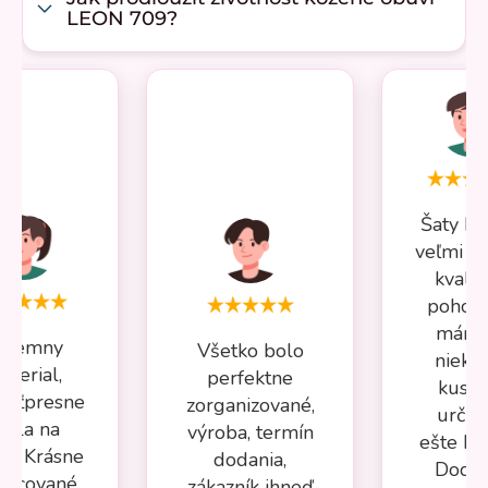
LEON 709?
Šaty Mi
veľmi p
kvalit
pohodl
mám 
ríjemny
Všetko bolo
nieko
aterial,
perfektne
kusov
osťpresne
zorganizované,
určite
adla na
výroba, termín
ešte kú
ru. Krásne
dodania,
Dodan
racované,
zákazník ihneď