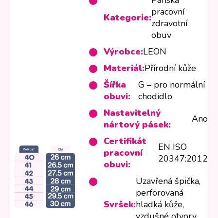
Pánská
pracovní
Kategorie:
zdravotní
obuv
Výrobce:
LEON
Materiál:
Přírodní kůže
Šířka
G – pro normální
obuvi:
chodidlo
Nastavitelný
Ano
nártový pásek:
Certifikát
EN ISO
pracovní
20347:2012
obuvi:
Uzavřená špička,
perforovaná
Svršek:
hladká kůže,
vzdušné otvory