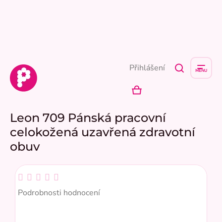
Přejít
na
obsah
Přihlášení
NÁKUPNÍ
KOŠÍK
Leon 709 Pánská pracovní
celokožená uzavřená zdravotní
obuv
Průměrné
hodnocení
Podrobnosti hodnocení
produktu
je