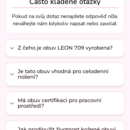
Často kladené otázky
Pokud na svůj dotaz nenajdete odpověď níže,
neváhejte nám kdykoliv napsat nebo zavolat.
Z čeho je obuv LEON 709 vyrobena?
Je tato obuv vhodná pro celodenní
nošení?
Má obuv certifikaci pro pracovní
prostředí?
Jak prodloužit životnost kožené obuvi