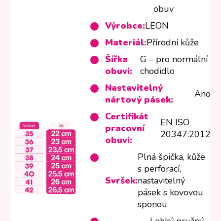
obuv
Výrobce:
LEON
Materiál:
Přírodní kůže
Šířka
G – pro normální
obuvi:
chodidlo
Nastavitelný
Ano
nártový pásek:
Certifikát
EN ISO
pracovní
20347:2012
obuvi:
Plná špička, kůže
s perforací,
Svršek:
nastavitelný
pásek s kovovou
sponou