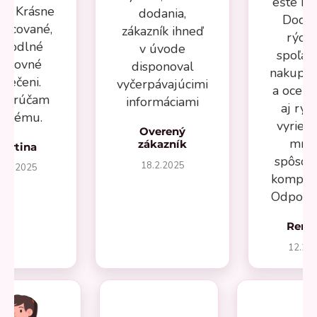
ešte kú
ru. Krásne
dodania,
Dodan
racované,
zákazník ihneď
rýchl
ohodlné
v úvode
spoľah
racovné
disponoval
nakupov
blečeni.
vyčerpávajúcimi
a oceň
porúčam
informáciami
aj rýc
aždému.
vyrieš
Overený
mno
zákazník
Martina
spôsob
18.2.2025
7.2.2025
komplik
Odporú
Rená
12.20