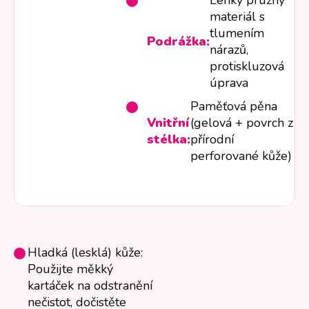
Lehký pružný
materiál s
tlumením
Podrážka:
nárazů,
protiskluzová
úprava
Paměťová pěna
Vnitřní
(gelová + povrch z
stélka:
přírodní
perforované kůže)
Hladká (lesklá) kůže:
Použijte měkký
kartáček na odstranění
nečistot, dočistěte