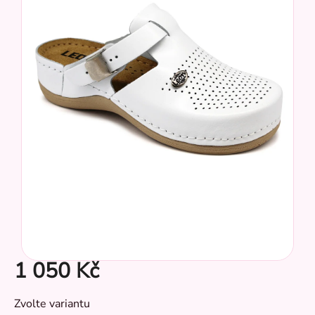
z
5
hvězdiček.
CZ
1 050 Kč
Měrná
Zvolte variantu
cena: