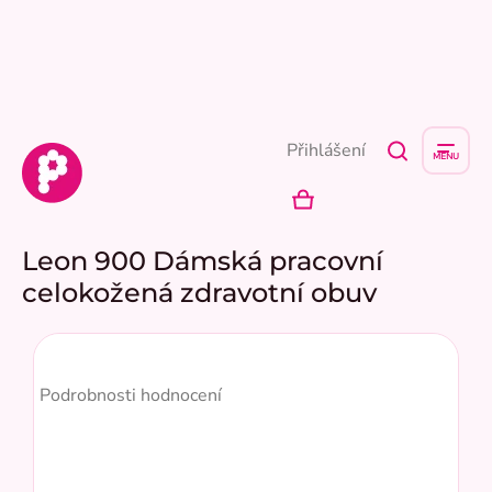
Přejít
na
obsah
Přihlášení
NÁKUPNÍ
KOŠÍK
Leon 900 Dámská pracovní
celokožená zdravotní obuv
Průměrné
hodnocení
Podrobnosti hodnocení
produktu
je
5,0