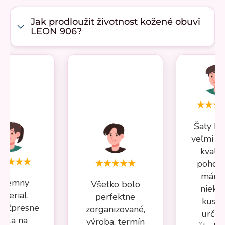
Jak prodloužit životnost kožené obuvi
LEON 906?
Šaty Mi
veľmi p
kvalit
pohodl
mám 
ríjemny
Všetko bolo
nieko
aterial,
perfektne
kusov
osťpresne
zorganizované,
určite
adla na
výroba, termín