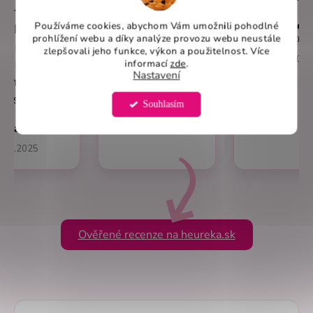
tandardné
same
Používáme cookies, abychom Vám umožnili pohodlné
Overen
veľkosti.
komplimenty
prohlížení webu a díky analýze provozu webu neustále
zákazn
adia aj cez
na oblecenie
zlepšovali jeho funkce, výkon a použitelnost. Více
7.1.2025
efón, veľmi
od Vas.
informací
zde
.
Nastavení
ochotný
Viktoria
ersonál.
Souhlasím
10.1.2025
Mária
1.2.2025
Ověřené recenze na heureka.sk