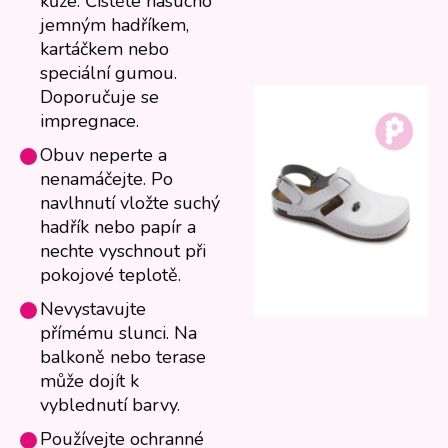
kůže: Čistěte nasucho
jemným hadříkem,
kartáčkem nebo
speciální gumou.
Doporučuje se
impregnace.
Obuv neperte a
nenamáčejte. Po
navlhnutí vložte suchý
hadřík nebo papír a
nechte vyschnout při
pokojové teplotě.
Nevystavujte
přímému slunci. Na
balkoně nebo terase
může dojít k
vyblednutí barvy.
Používejte ochranné