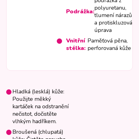
podrážka z
polyuretanu,
Podrážka:
tlumení nárazů
a protiskluzová
úprava
Vnitřní
Paměťová pěna,
stélka:
perforovaná kůže
Hladká (lesklá) kůže:
Použijte měkký
kartáček na odstranění
nečistot, dočistěte
vlhkým hadříkem.
Broušená (chlupatá)