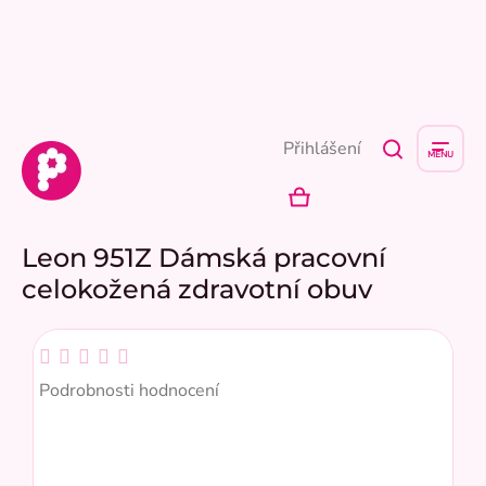
Přejít
na
obsah
Přihlášení
NÁKUPNÍ
KOŠÍK
Leon 951Z Dámská pracovní
celokožená zdravotní obuv
Průměrné
hodnocení
Podrobnosti hodnocení
produktu
je
0,0