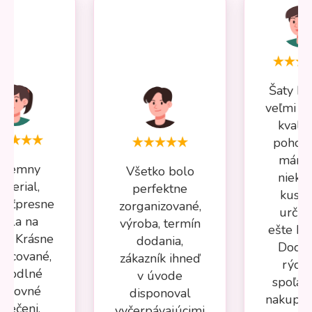
Šaty Mi
veľmi p
kvalit
pohodl
mám 
ríjemny
Všetko bolo
nieko
aterial,
perfektne
kusov
osťpresne
zorganizované,
určite
adla na
výroba, termín
ešte kú
ru. Krásne
dodania,
Dodan
racované,
zákazník ihneď
rýchl
ohodlné
v úvode
spoľah
racovné
disponoval
nakupov
blečeni.
vyčerpávajúcimi