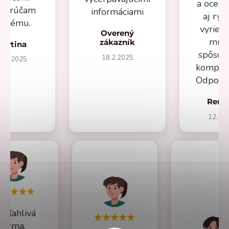
a oceň
porúčam
informáciami
aj rýc
aždému.
vyrieš
Overený
mno
zákazník
Martina
spôsob
18.2.2025
7.2.2025
komplik
Odporú
Rená
12.20
poľahlivá
firma,