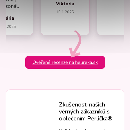
Viktoria
ersonál.
10.1.2025
Mária
1.2.2025
Ověřené recenze na heureka.sk
Zkušenosti našich
věrných zákazníků s
oblečením Perlička®