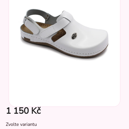
z
5
hvězdiček.
CZ
1 150 Kč
Měrná
Zvolte variantu
cena: