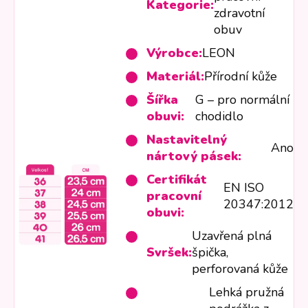
Kategorie:
zdravotní
obuv
Výrobce:
LEON
Materiál:
Přírodní kůže
Šířka
G – pro normální
obuvi:
chodidlo
Nastavitelný
Ano
nártový pásek:
Certifikát
EN ISO
pracovní
20347:2012
obuvi:
Uzavřená plná
Svršek:
špička,
perforovaná kůže
Lehká pružná