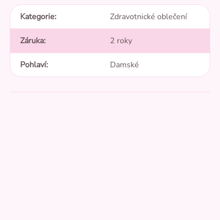
Kategorie
:
Zdravotnické oblečení
Záruka
:
2 roky
Pohlaví
:
Damské
Přidat hodnocení