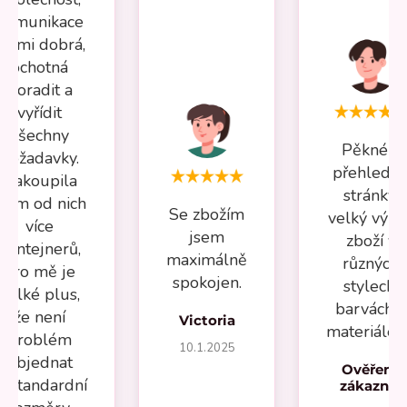
komunikace
velmi dobrá,
ochotná
poradit a
vyřídit
všechny
Pěkné a
požadavky.
přehledn
Nakoupila
stránky,
jsem od nich
Se zbožím
velký výbě
více
jsem
zboží v
kontejnerů,
maximálně
různých
pro mě je
spokojen.
stylech,
velké plus,
barvách a
že není
Victoria
materiálec
problém
10.1.2025
objednat
Ověřený
estandardní
zákazník