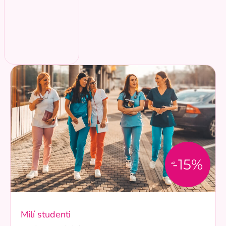
-15%
až
Milí studenti