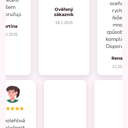
oceňuji 
Všem
Ověřený
rychlé
oporučuji.
zákazník
řešení
18.2.2025
mnou
Martina
způsobe
27.2.2025
komplikac
Doporučuj
Renata
12.2025
Spolehlivá
společnost,