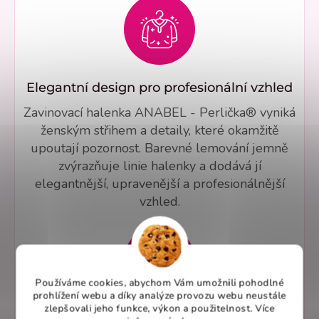
Elegantní design pro profesionální vzhled
Zavinovací halenka ANABEL - Perlička® vyniká
ženským střihem a detaily, které okamžitě
upoutají pozornost. Barevné lemování jemně
zvýrazňuje linie halenky a dodává jí
elegantnější, upravenější a profesionálnější
vzhled.
Používáme cookies, abychom Vám umožnili pohodlné
prohlížení webu a díky analýze provozu webu neustále
zlepšovali jeho funkce, výkon a použitelnost. Více