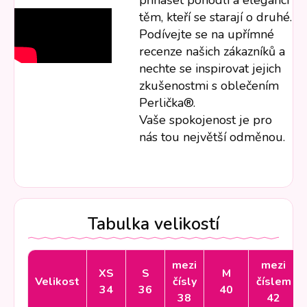
přinášet pohodlí a eleganci
těm, kteří se starají o druhé.
Podívejte se na upřímné
recenze našich zákazníků a
nechte se inspirovat jejich
zkušenostmi s oblečením
Perlička®.
Vaše spokojenost je pro
nás tou největší odměnou.
Tabulka velikostí
mezi
mezi
XS
S
M
Velikost
čísly
číslem
34
36
40
38
42