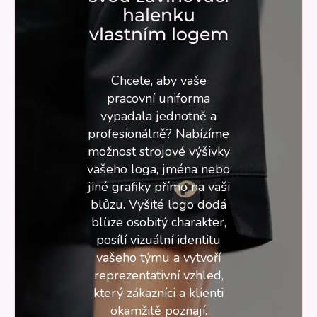
halenku
vlastním logem
Chcete, aby vaše
pracovní uniforma
vypadala jednotně a
profesionálně? Nabízíme
možnost strojové výšivky
vašeho loga, jména nebo
jiné grafiky přímo na vaši
blůzu. Vyšité logo dodá
blůze osobitý charakter,
posílí vizuální identitu
vašeho týmu a vytvoří
reprezentativní vzhled,
který zákazníci a klienti
okamžitě poznají.