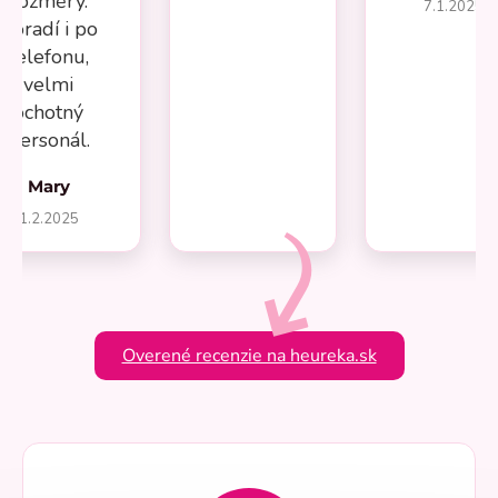
rozměry.
7.1.2025
Poradí i po
telefonu,
velmi
ochotný
personál.
Mary
1.2.2025
Overené recenzie na heureka.sk