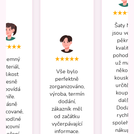
Šaty Mi
jsou vel
pěkné,
kvalitní,
pohodln
Příjemný
už má
materiál,
několik
Vše bylo
velikost
kousků 
perfektně
přesně
určitě s
zorganizováno,
odpovídá
koupím
výroba, termín
míře.
další.
dodání,
Krásně
Dodání
zákazník měl
pracované,
rychlé,
od začátku
pohodlné
spolehli
vyčerpávající
pracovní
nákup 
informace.
oblečení.