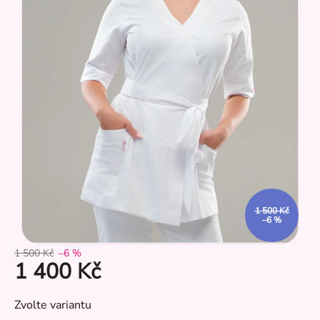
hvězdiček.
CZ
1 500 Kč
–6 %
1 500 Kč
–6 %
1 400 Kč
Měrná
Zvolte variantu
cena: