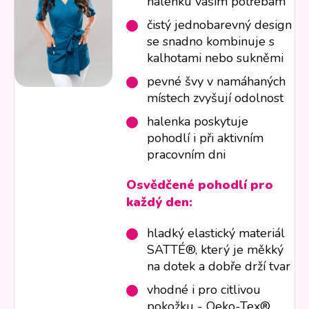
halenku vašim potřebám
čistý jednobarevný design
se snadno kombinuje s
kalhotami nebo sukněmi
pevné švy v namáhaných
místech zvyšují odolnost
halenka poskytuje
pohodlí i při aktivním
pracovním dni
Osvědčené pohodlí pro
každý den:
hladký elastický materiál
SATTÉ®, který je měkký
na dotek a dobře drží tvar
vhodné i pro citlivou
pokožku - Oeko-Tex®