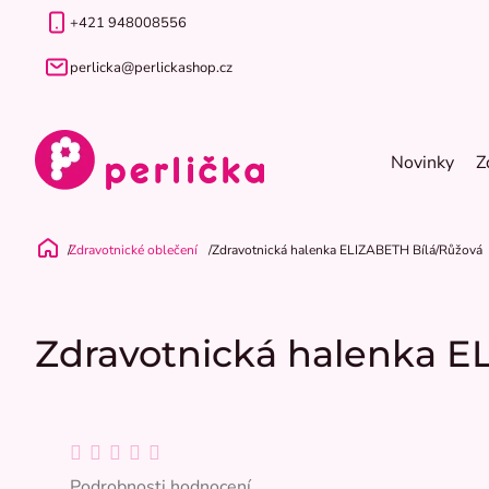
Přejít
+421 948008556
na
obsah
perlicka@perlickashop.cz
Novinky
Z
Zdravotnické oblečení
Zdravotnická halenka ELIZABETH Bílá/Růžová
Domů
Zdravotnická halenka E
Průměrné
hodnocení
Podrobnosti hodnocení