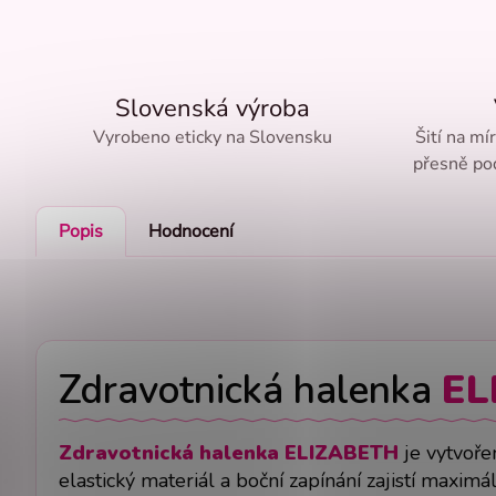
Slovenská výroba
Vyrobeno eticky na Slovensku
Šití na mí
přesně pod
Popis
Hodnocení
Zdravotnická halenka
EL
Zdravotnická halenka ELIZABETH
je vytvořen
elastický materiál a boční zapínání zajistí max