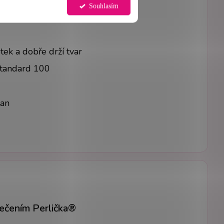
otnost
Souhlasím
tek a dobře drží tvar
Standard 100
tan
lečením Perlička®