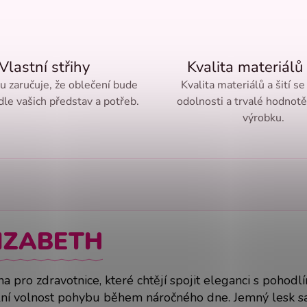
Vlastní střihy
Kvalita materiálů 
ru zaručuje, že oblečení bude
Kvalita materiálů a šití se
le vašich představ a potřeb.
odolnosti a trvalé hodnot
výrobku.
IZABETH
a pro zdravotnice, které chtějí spojit eleganci s pohodl
imální volnost pohybu během náročného dne. Jemný lesk s