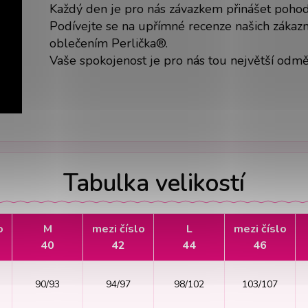
Každý den je pro nás závazkem přinášet pohodlí
Podívejte se na upřímné recenze našich zákazní
oblečením Perlička®.
Vaše spokojenost je pro nás tou největší odm
Tabulka velikostí
o
M
mezi číslo
L
mezi číslo
40
42
44
46
90/93
94/97
98/102
103/107