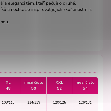
 a eleganci těm, kteří pečují o druhé.
ků a nechte se inspirovat jejich zkušenostmi s
ěnou.
XL
mezi číslo
XXL
mezi číslo
48
50
52
54
108/113
114/119
120/125
126/131