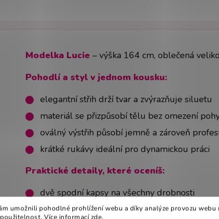
Modelka Lucie
– výška 164 cm, oblečená velik
Pohodlí a styl v jednom kousku:
elegantní střih drží tvar a zvýrazňuje siluetu
materiál se přizpůsobí tělu bez omezení poh
oválný výstřih působí jemně a zároveň profes
krátké rukávy ideální pro dynamickou práci
Praktické detaily, které oceníš:
dvě spodní kapsy na všechny drobnosti
kombinovatelná se zdravotnickými kalhotami
m umožnili pohodlné prohlížení webu a díky analýze provozu webu 
 použitelnost. Více informací
zde
.