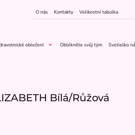
O nás
Kontakty
Velikostní tabulka
dravotnické oblečení
Oblékněte svůj tým
Svetielko n
LIZABETH Bílá/Růžová