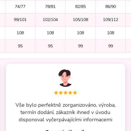
74/77
78/81
82/85
86/90
99/101
102/104
105/108
109/112
108
108
108
108
95
95
99
99
Vše bylo perfektně zorganizováno, výroba,
termín dodání, zákazník ihned v úvodu
disponoval vyčerpávajícími informacemi