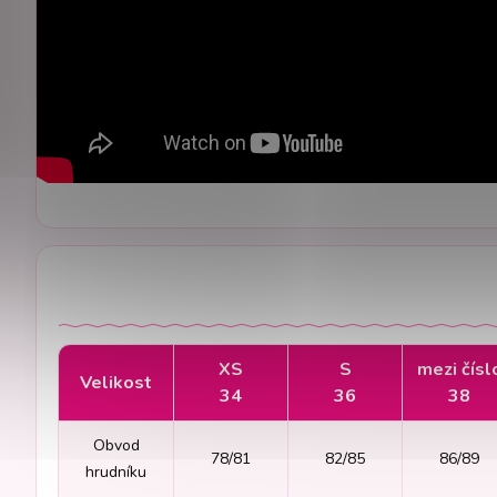
XS
S
mezi čísl
Velikost
34
36
38
Obvod
78/81
82/85
86/89
hrudníku