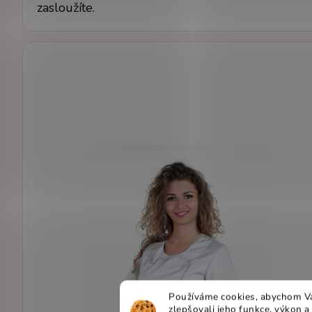
zasloužíte.
Používáme cookies, abychom Vá
zlepšovali jeho funkce, výkon a