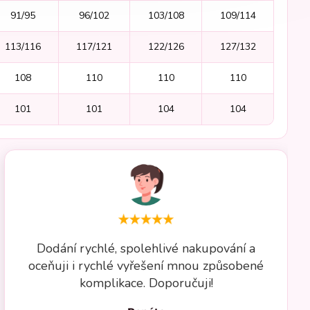
91/95
96/102
103/108
109/114
113/116
117/121
122/126
127/132
108
110
110
110
101
101
104
104
Dodání rychlé, spolehlivé nakupování a
oceňuji i rychlé vyřešení mnou způsobené
komplikace. Doporučuji!