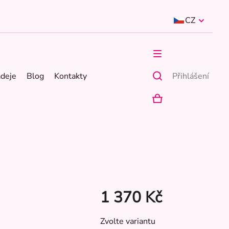
CZ
ádeje
Blog
Kontakty
Přihlášení
NÁKUPNÍ
KOŠÍK
1 370 Kč
Měrná
Zvolte variantu
cena: