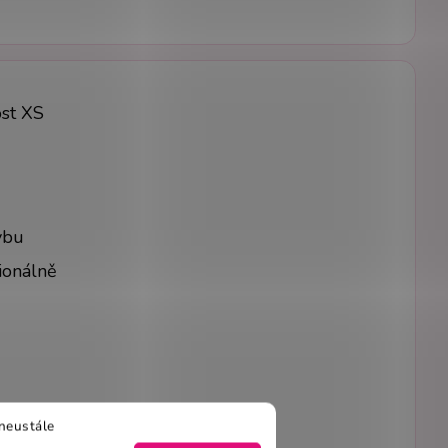
ost XS
ybu
ionálně
 pro dokonalý set
neustále