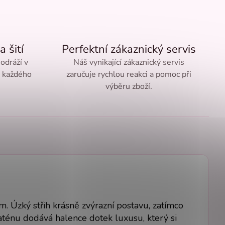
a šití
Perfektní zákaznický servis
 odráží v
Náš vynikající zákaznický servis
ě každého
zaručuje rychlou reakci a pomoc při
výběru zboží.
ím. Úzký střih krásně zvýrazní postavu, zatímco
aténu dodává halence dotek luxusu, který si