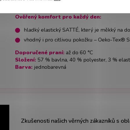
pevné švy na namáhaných místech zvyšují živ
Ověřený komfort pro každý den:
hladký elastický SATTÉ, který je měkký na do
vhodný i pro citlivou pokožku – Oeko-Tex® 
Doporučené praní:
až do 60 °C
Složení:
57 % bavlna, 40 % polyester, 3 % elas
Barva:
jednobarevná
Zkušenosti našich věrných zákazníků s ob