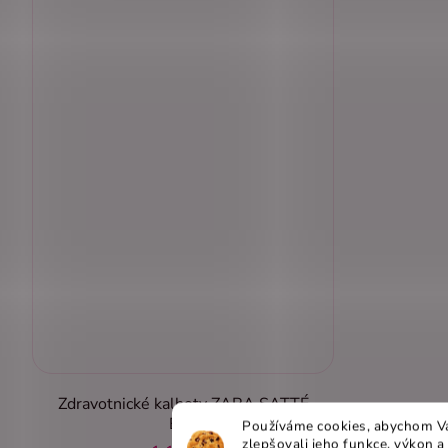
Zdravotnické kalhoty ZARA SATTÉ
Bílá
Používáme cookies, abychom Vá
zlepšovali jeho funkce, výkon a