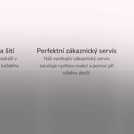
a šití
Perfektní zákaznický servis
 odráží v
Náš vynikající zákaznický servis
ě každého
zaručuje rychlou reakci a pomoc při
výběru zboží.