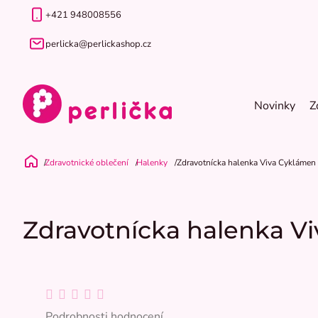
Přejít
+421 948008556
na
obsah
perlicka@perlickashop.cz
Novinky
Z
Zdravotnické oblečení
Halenky
Zdravotnícka halenka Viva Cyklámen
Domů
Zdravotnícka halenka V
Průměrné
hodnocení
Podrobnosti hodnocení