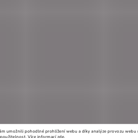
m umožnili pohodlné prohlížení webu a díky analýze provozu webu 
 použitelnost. Více informací
zde
.