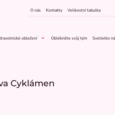
O nás
Kontakty
Velikostní tabulka
dravotnické oblečení
Oblékněte svůj tým
Svetielko n
iva Cyklámen