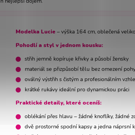
en nejlepší dojem.
Modelka Lucie
– výška 164 cm, oblečená velik
Pohodlí a styl v jednom kousku:
střih jemně kopíruje křivky a působí žensky
materiál se přizpůsobí tělu bez omezení poh
oválný výstřih s čistým a profesionálním vzh
krátké rukávy ideální pro dynamickou práci
Praktické detaily, které oceníš:
oblékání přes hlavu – žádné knoflíky, žádné z
dvě prostorné spodní kapsy a jedna náprsní 