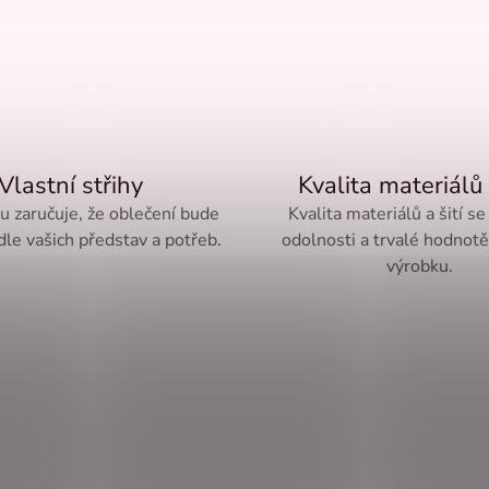
Vlastní střihy
Kvalita materiálů 
ru zaručuje, že oblečení bude
Kvalita materiálů a šití se
le vašich představ a potřeb.
odolnosti a trvalé hodnot
výrobku.