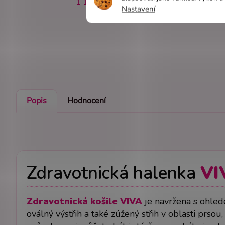
1 113 Kč
Nastavení
Popis
Hodnocení
Zdravotnická halenka
VI
Zdravotnická košile VIVA
je navržena s ohled
oválný výstřih a také zúžený střih v oblasti prso