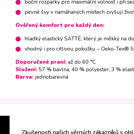
boční rozparky pro maximální volnost i při se
pevné švy v namáhaných místech zvyšují živo
Ověřený komfort pro každý den:
hladký elastický SATTÉ, který je měkký na do
vhodný i pro citlivou pokožku – Oeko-Tex® 
Doporučené praní:
až do 60 °C
Složení:
57 % bavlna, 40 % polyester, 3 % elas
Barva:
jednobarevná
Zkušenosti našich věrných zákazníků s ob