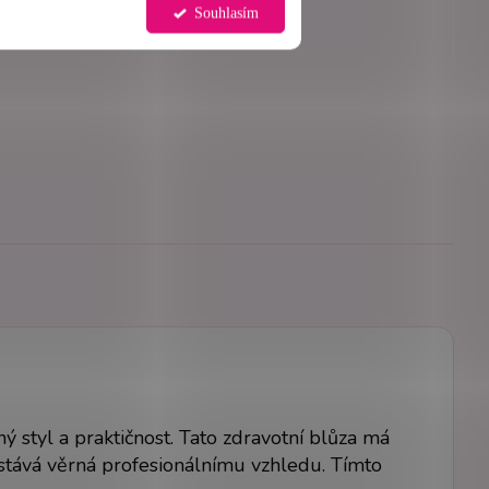
Souhlasím
 styl a praktičnost. Tato zdravotní blůza má
 zůstává věrná profesionálnímu vzhledu. Tímto