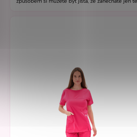
způsobem si můžete být jistá, že zanecháte jen t