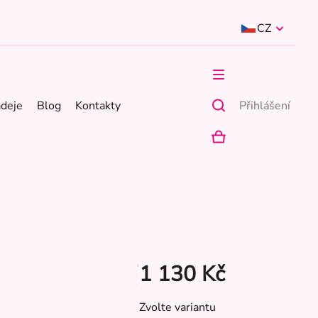
CZ
ádeje
Blog
Kontakty
Přihlášení
NÁKUPNÍ
KOŠÍK
1 130 Kč
Měrná
Zvolte variantu
cena: