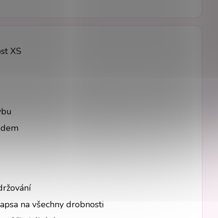
ost XS
ybu
ledem
držování
kapsa na všechny drobnosti