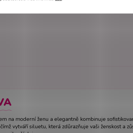
VA
em na moderní ženu a elegantně kombinuje sofistikovaný
u, čímž vytváří siluetu, která zdůrazňuje vaši ženskost a