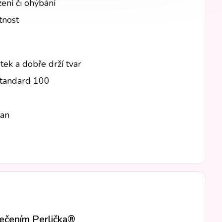
zení či ohýbání
tnost
tek a dobře drží tvar
Standard 100
tan
lečením Perlička®