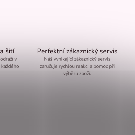
a šití
Perfektní zákaznický servis
 odráží v
Náš vynikající zákaznický servis
ě každého
zaručuje rychlou reakci a pomoc při
výběru zboží.