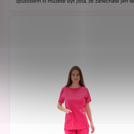
způsobem si můžete být jistá, že zanecháte jen t