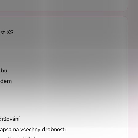
ost XS
ybu
ledem
držování
kapsa na všechny drobnosti