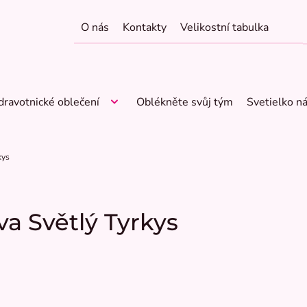
O nás
Kontakty
Velikostní tabulka
dravotnické oblečení
Oblékněte svůj tým
Svetielko n
kys
a Světlý Tyrkys