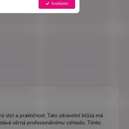
Souhlasím
 styl a praktičnost. Tato zdravotní blůza má
 zůstává věrná profesionálnímu vzhledu. Tímto