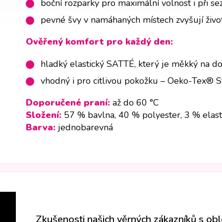
boční rozparky pro maximální volnost i při se
pevné švy v namáhaných místech zvyšují živo
Ověřený komfort pro každý den:
hladký elastický SATTÉ, který je měkký na do
vhodný i pro citlivou pokožku – Oeko-Tex® 
Doporučené praní:
až do 60 °C
Složení:
57 % bavlna, 40 % polyester, 3 % elas
Barva:
jednobarevná
Zkušenosti našich věrných zákazníků s ob