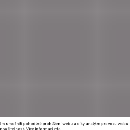
m umožnili pohodlné prohlížení webu a díky analýze provozu webu 
 použitelnost. Více informací
zde
.