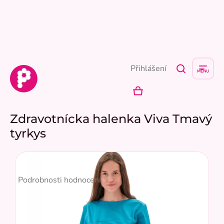
Přejít
na
obsah
Přihlášení
NÁKUPNÍ
KOŠÍK
Zdravotnícka halenka Viva Tmavý
tyrkys
Průměrné
hodnocení
Podrobnosti hodnocení
produktu
je
5,0