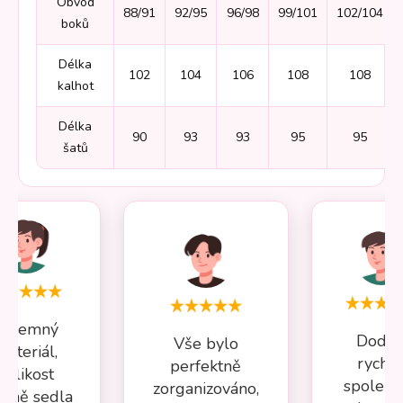
Obvod
88/91
92/95
96/98
99/101
102/104
boků
Délka
102
104
106
108
108
kalhot
Délka
90
93
93
95
95
šatů
Příjemný
Dodán
Vše bylo
materiál,
rychlé
perfektně
velikost
spolehl
zorganizováno,
esně sedla