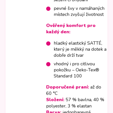
pevné švy v namáhaných
místech zvyšují životnost
Ověřený komfort pro
každý den:
hladký elastický SATTÉ,
který je měkký na dotek a
dobře drží tvar
vhodný i pro citlivou
pokožku – Oeko-Tex®
Standard 100
Doporučené praní:
až do
60 °C
Složení:
57 % bavlna, 40 %
polyester, 3 % elastan
Barva:
jednobarevná