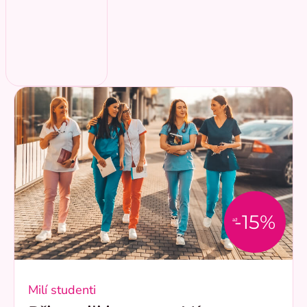
-15%
až
Milí studenti