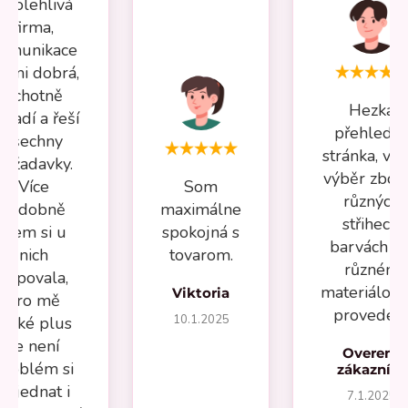
Spolehlivá
firma,
omunikace
elmi dobrá,
ochotně
Hezká
oradí a řeší
přehledn
všechny
stránka, vel
požadavky.
výběr zboží
Více
Som
různých
nádobně
maximálne
střihech,
jsem si u
spokojná s
barvách a 
nich
tovarom.
různém
kupovala,
materiálov
Viktoria
pro mě
provedení
10.1.2025
velké plus
že není
Overený
problém si
zákazník
objednat i
7.1.2025