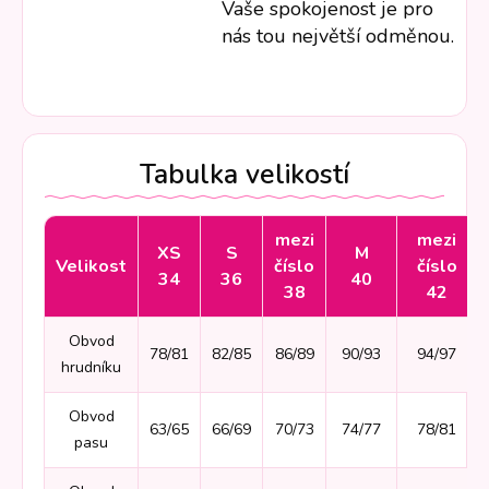
Vaše spokojenost je pro
nás tou největší odměnou.
Tabulka velikostí
mezi
mezi
XS
S
M
Velikost
číslo
číslo
34
36
40
38
42
Obvod
78/81
82/85
86/89
90/93
94/97
hrudníku
Obvod
63/65
66/69
70/73
74/77
78/81
pasu