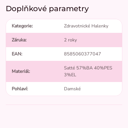
Doplňkové parametry
Kategorie
:
Zdravotnické Halenky
Záruka
:
2 roky
EAN
:
8585060377047
Satté 57%BA 40%PES
Materiál
:
3%EL
Pohlaví
:
Damské