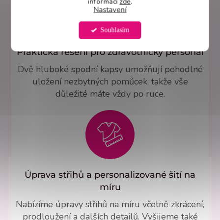
informací
zde
.
Nastavení
Souhlasím
Praktická řešení pro zdravotnický personál
Dvě hluboké spodní kapsy umožňují pohodlné
uložení nezbytných pomůcek, takže vše
důležité máte vždy po ruce.
Úprava střihů a personalizované šití na
míru
Nabízíme úpravy střihů na míru včetně zkrácení,
prodloužení a dalších detailů. Vyšijeme také