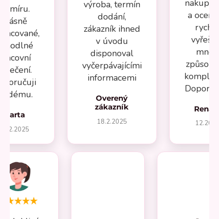
nakupov
výroba, termín
na míru.
a oceňuj
dodání,
Krásně
rychl
zákazník ihned
pracované,
vyřeše
v úvodu
ohodlné
mnou
disponoval
pracovní
způsob
vyčerpávajícími
oblečení.
komplika
informacemi
oporučuji
Doporuču
aždému.
Overený
zákazník
Renát
Marta
18.2.2025
12.202
27.2.2025