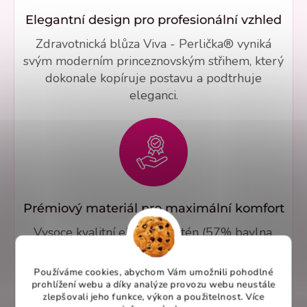
Elegantní design pro profesionální vzhled
Zdravotnická blůza Viva - Perlička® vyniká
svým moderním princeznovským střihem, který
dokonale kopíruje postavu a podtrhuje
eleganci.
Prémiový materiál pro maximální komfort
Vysoce kvalitní elastický satén (57% bavlna,
40% polyester, 3% elastan) nabízí výjimečný
komfort a odolnost.
Používáme cookies, abychom Vám umožnili pohodlné
prohlížení webu a díky analýze provozu webu neustále
zlepšovali jeho funkce, výkon a použitelnost. Více