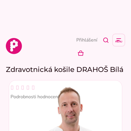
Přejít
na
obsah
Přihlášení
NÁKUPNÍ
KOŠÍK
Zdravotnická košile DRAHOŠ Bílá
Průměrné
hodnocení
Podrobnosti hodnocení
produktu
je
0,0
z
5