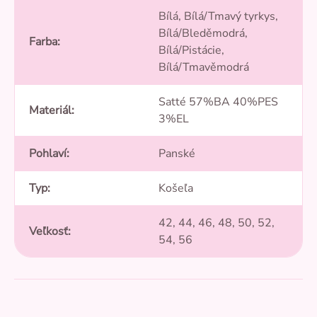
Bílá, Bílá/Tmavý tyrkys,
Bílá/Bleděmodrá,
Farba
:
Bílá/Pistácie,
Bílá/Tmavěmodrá
Satté 57%BA 40%PES
Materiál
:
3%EL
Pohlaví
:
Panské
Typ
:
Košeľa
42, 44, 46, 48, 50, 52,
Veľkosť
:
54, 56