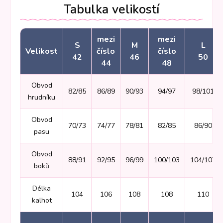
Tabulka velikostí
mezi
mezi
S
M
L
Velikost
číslo
číslo
42
46
50
44
48
Obvod
82/85
86/89
90/93
94/97
98/101
hrudníku
Obvod
70/73
74/77
78/81
82/85
86/90
pasu
Obvod
88/91
92/95
96/99
100/103
104/107
boků
Délka
104
106
108
108
110
kalhot