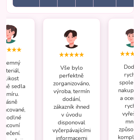
Příjemný
Dodán
Vše bylo
materiál,
rychlé
perfektně
velikost
spolehl
zorganizováno,
esně sedla
nakupov
výroba, termín
na míru.
a oceňuj
dodání,
Krásně
rychl
zákazník ihned
pracované,
vyřeše
v úvodu
ohodlné
mnou
disponoval
pracovní
způsob
vyčerpávajícími
oblečení.
komplika
informacemi