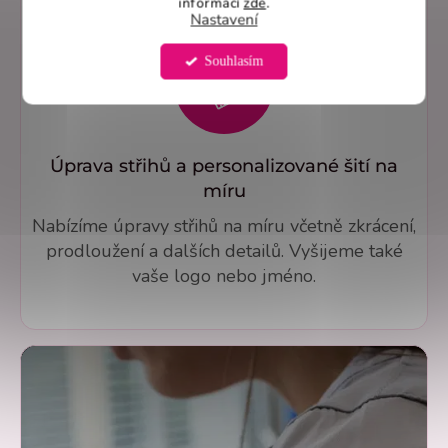
vše důležité máte vždy po ruce.
informací
zde
.
Nastavení
Souhlasím
Úprava střihů a personalizované šití na
míru
Nabízíme úpravy střihů na míru včetně zkrácení,
prodloužení a dalších detailů. Vyšijeme také
vaše logo nebo jméno.