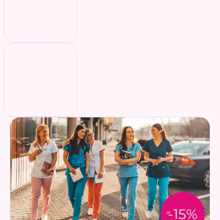
-15%
až