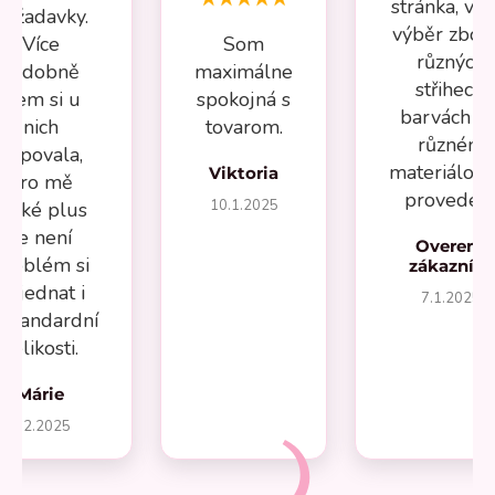
stránka, vel
požadavky.
výběr zboží
Více
Som
různých
nádobně
maximálne
střihech,
jsem si u
spokojná s
barvách a 
nich
tovarom.
různém
kupovala,
materiálov
Viktoria
pro mě
provedení
10.1.2025
velké plus
že není
Overený
problém si
zákazník
objednat i
7.1.2025
estandardní
velikosti.
Márie
1.2.2025