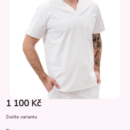
hvězdiček.
CZ
1 100 Kč
Měrná
Zvolte variantu
cena: