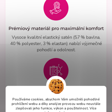
Prémiový materiál pro maximální komfort
Vysoce kvalitní elastický satén (57 % bavlna,
40 % polyester, 3 % elastan) nabízí výjimečné
pohodlí a odolnost.
Praktická řešení pro zdravotnický personál
Jedna náprsní a dvě spodní kapsy umožňují
Používáme cookies, abychom Vám umožnili pohodlné
prohlížení webu a díky analýze provozu webu neustále
pohodlné uložení nezbytných pomůcek, takže
zlepšovali jeho funkce, výkon a použitelnost. Více