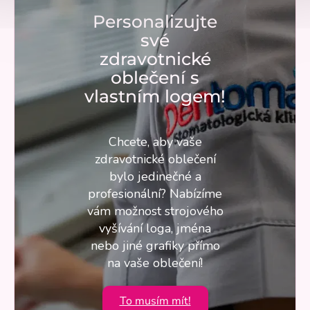
Personalizujte
své
zdravotnické
oblečení s
vlastním logem!
Chcete, aby vaše
zdravotnické oblečení
bylo jedinečné a
profesionální? Nabízíme
vám možnost strojového
vyšívání loga, jména
nebo jiné grafiky přímo
na vaše oblečení!
To musím mít!