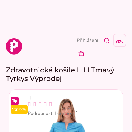
Přejít
na
obsah
Přihlášení
NÁKUPNÍ
KOŠÍK
Zdravotnická košile LILI Tmavý
Tyrkys Výprodej
Tip
Průměrné
Výprodej
hodnocení
Podrobnosti hodnocení
produktu
je