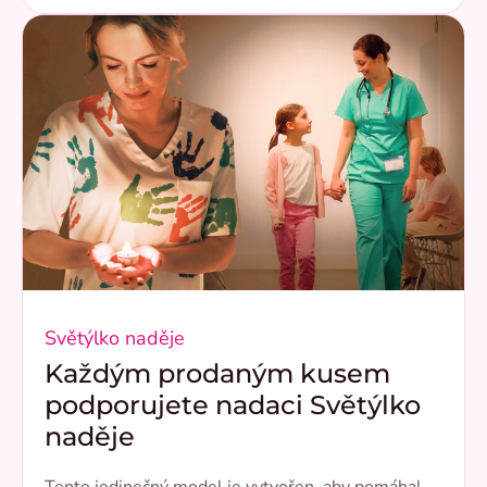
Světýlko naděje
Každým prodaným kusem
podporujete nadaci Světýlko
naděje
Tento jedinečný model je vytvořen, aby pomáhal