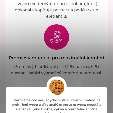
svojim moderným princes strihom, ktorý
dokonale kopíruje postavu a podčiarkuje
eleganciu.
Prémiový materiál pro maximální komfort
Prémiový hladký úplet (94 % bavlna, 6 %
elastan) nabízí výjimečný komfort a odolnost.
Používáme cookies, abychom Vám umožnili pohodlné
prohlížení webu a díky analýze provozu webu neustále
zlepšovali jeho funkce, výkon a použitelnost. Více