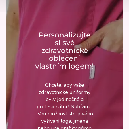
Personalizujte
si své
zdravotnické
oblečení
vlastním logem!
Chcete, aby vaše
zdravotnické uniformy
byly jedinečné a
profesionální? Nabízíme
vám možnost strojového
vyšívání loga, jména
nebo jiné grafiky přímo