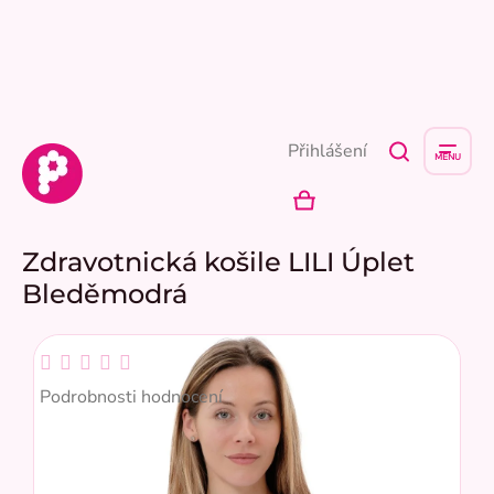
Přejít
na
obsah
Přihlášení
NÁKUPNÍ
KOŠÍK
Zdravotnická košile LILI Úplet
Bleděmodrá
Průměrné
hodnocení
Podrobnosti hodnocení
produktu
je
0,0