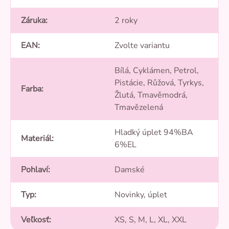
Záruka
:
2 roky
EAN
:
Zvolte variantu
Bílá, Cyklámen, Petrol,
Pistácie, Růžová, Tyrkys,
Farba
:
Žlutá, Tmavěmodrá,
Tmavězelená
Hladký úplet 94%BA
Materiál
:
6%EL
Pohlaví
:
Damské
Typ
:
Novinky, úplet
Veľkosť
:
XS, S, M, L, XL, XXL