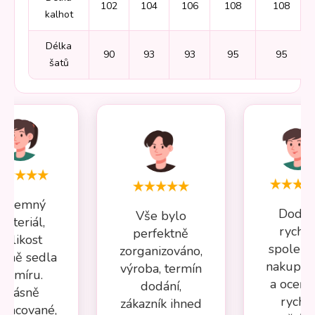
102
104
106
108
108
kalhot
Délka
90
93
93
95
95
šatů
Příjemný
Dodán
Vše bylo
materiál,
rychlé
perfektně
velikost
spolehl
zorganizováno,
esně sedla
nakupov
výroba, termín
na míru.
a oceňuj
dodání,
Krásně
rychl
zákazník ihned
pracované,