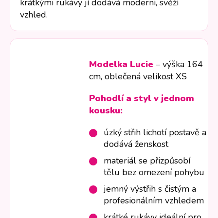
krátkými rukávy jí dodává moderní, svěží
vzhled.
Modelka Lucie
– výška 164
cm, oblečená velikost XS
Pohodlí a styl v jednom
kousku:
úzký střih lichotí postavě a
dodává ženskost
materiál se přizpůsobí
tělu bez omezení pohybu
jemný výstřih s čistým a
profesionálním vzhledem
krátké rukávy ideální pro