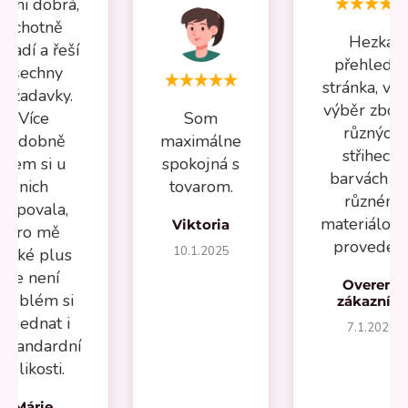
elmi dobrá,
ochotně
Hezká
oradí a řeší
přehledn
všechny
stránka, vel
požadavky.
výběr zboží
Více
Som
různých
nádobně
maximálne
střihech,
jsem si u
spokojná s
barvách a 
nich
tovarom.
různém
kupovala,
materiálov
Viktoria
pro mě
provedení
10.1.2025
velké plus
že není
Overený
problém si
zákazník
objednat i
7.1.2025
estandardní
velikosti.
Márie