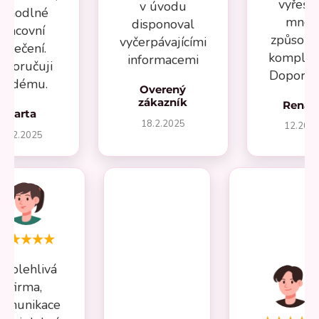
vyřeše
v úvodu
ohodlné
mnou
disponoval
pracovní
způsob
vyčerpávajícími
oblečení.
komplika
informacemi
oporučuji
Doporuču
aždému.
Overený
zákazník
Renát
Marta
18.2.2025
12.202
27.2.2025
Spolehlivá
firma,
omunikace