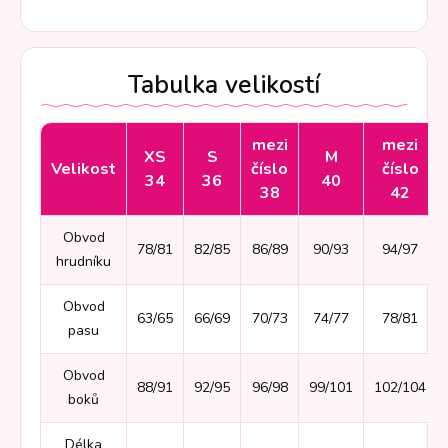
Tabulka velikostí
mezi
mezi
XS
S
M
Velikost
číslo
číslo
34
36
40
38
42
Obvod
78/81
82/85
86/89
90/93
94/97
hrudníku
Obvod
63/65
66/69
70/73
74/77
78/81
pasu
Obvod
88/91
92/95
96/98
99/101
102/104
boků
Délka