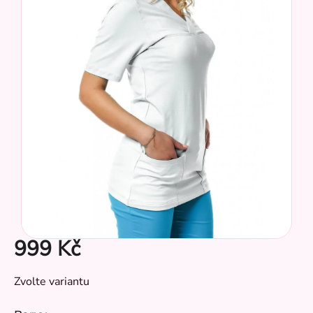
5
hvězdiček.
CZ
999 Kč
Měrná
Zvolte variantu
cena: