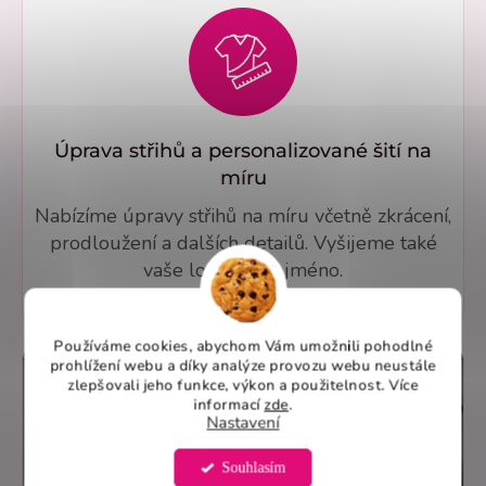
Úprava střihů a personalizované šití na
míru
Nabízíme úpravy střihů na míru včetně zkrácení,
prodloužení a dalších detailů. Vyšijeme také
vaše logo nebo jméno.
Používáme cookies, abychom Vám umožnili pohodlné
prohlížení webu a díky analýze provozu webu neustále
zlepšovali jeho funkce, výkon a použitelnost. Více
informací
zde
.
Nastavení
Souhlasím