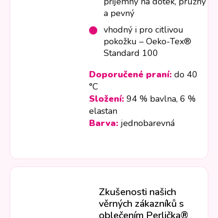
příjemný na dotek, pružný
a pevný
vhodný i pro citlivou
pokožku – Oeko-Tex®
Standard 100
Doporučené praní:
do 40
°C
Složení:
94 % bavlna, 6 %
elastan
Barva:
jednobarevná
Zkušenosti našich
věrných zákazníků s
oblečením Perlička®