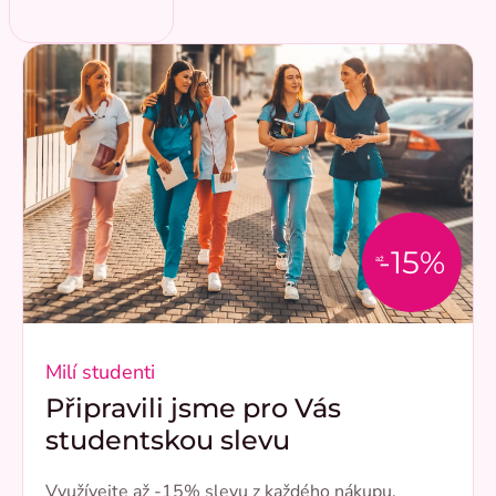
-15%
až
Milí studenti
Připravili jsme pro Vás
studentskou slevu
Využívejte až -15% slevu z každého nákupu.