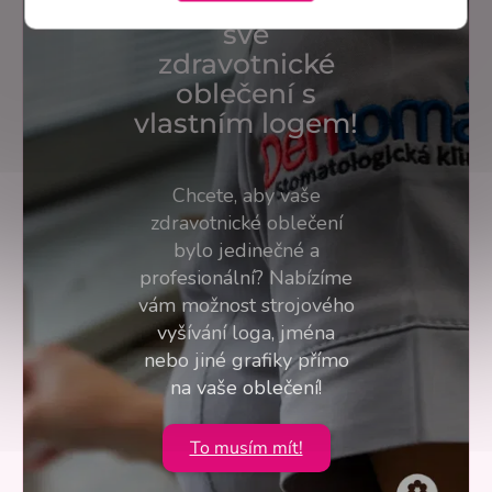
Personalizujte
své
zdravotnické
oblečení s
vlastním logem!
Chcete, aby vaše
zdravotnické oblečení
bylo jedinečné a
profesionální? Nabízíme
vám možnost strojového
vyšívání loga, jména
nebo jiné grafiky přímo
na vaše oblečení!
To musím mít!