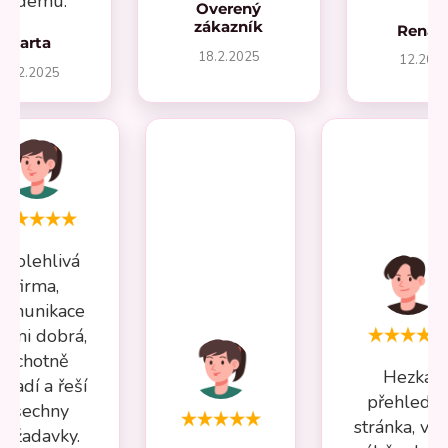
aždému.
Overený
zákazník
Renát
Marta
18.2.2025
12.202
27.2.2025
Spolehlivá
firma,
omunikace
elmi dobrá,
ochotně
Hezká
oradí a řeší
přehledn
všechny
stránka, vel
požadavky.