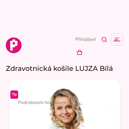
Přejít
na
obsah
Přihlášení
NÁKUPNÍ
KOŠÍK
Zdravotnická košile LUJZA Bílá
Průměrné
Tip
hodnocení
Podrobnosti hodnocení
produktu
je
5,0
z