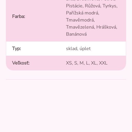
Pistácie, Růžová, Tyrkys,
Pařížská modrá,
Farba
:
Tmavěmodrá,
Tmavězelená, Hrášková,
Banánová
Typ
:
sklad, úplet
Veľkosť
:
XS, S, M, L, XL, XXL
5,0
Průměrné
hodnocení
produktu
je