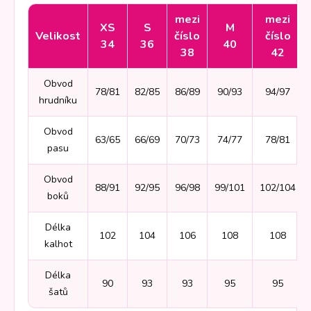
mezi
mezi
XS
S
M
Velikost
číslo
číslo
34
36
40
38
42
Obvod
78/81
82/85
86/89
90/93
94/97
hrudníku
Obvod
63/65
66/69
70/73
74/77
78/81
pasu
Obvod
88/91
92/95
96/98
99/101
102/104
boků
Délka
102
104
106
108
108
kalhot
Délka
90
93
93
95
95
šatů