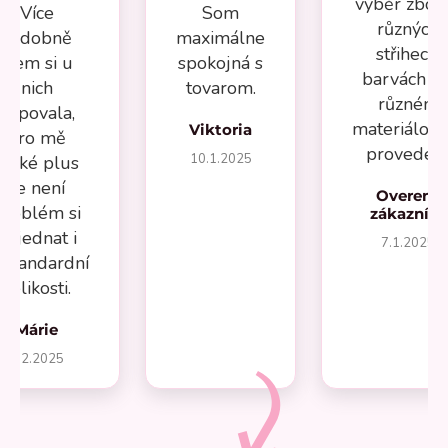
výběr zboží
Více
Som
různých
nádobně
maximálne
střihech,
jsem si u
spokojná s
barvách a 
nich
tovarom.
různém
kupovala,
materiálov
Viktoria
pro mě
provedení
10.1.2025
velké plus
že není
Overený
problém si
zákazník
objednat i
7.1.2025
estandardní
velikosti.
Márie
1.2.2025