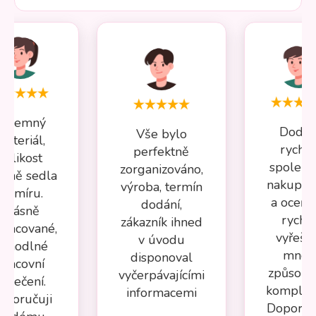
Příjemný
Dodán
Vše bylo
materiál,
rychlé
perfektně
velikost
spolehl
zorganizováno,
esně sedla
nakupov
výroba, termín
na míru.
a oceňuj
dodání,
Krásně
rychl
zákazník ihned
pracované,
vyřeše
v úvodu
ohodlné
mnou
disponoval
pracovní
způsob
vyčerpávajícími
oblečení.
komplika
informacemi
oporučuji
Doporuču