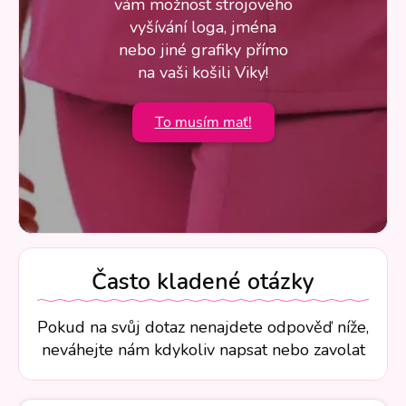
vám možnost strojového
vyšívání loga, jména
nebo jiné grafiky přímo
na vaši košili Viky!
To musím mať!
Často kladené otázky
Pokud na svůj dotaz nenajdete odpověď níže,
neváhejte nám kdykoliv napsat nebo zavolat