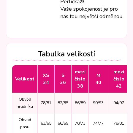
Perlička®.
Vaše spokojenost je pro
nás tou největší odměnou.
Tabulka velikostí
mezi
mezi
XS
S
M
Velikost
číslo
číslo
34
36
40
38
42
Obvod
78/81
82/85
86/89
90/93
94/97
hrudníku
Obvod
63/65
66/69
70/73
74/77
78/81
pasu