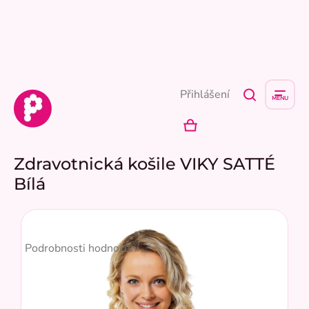
Přejít
na
obsah
Přihlášení
NÁKUPNÍ
KOŠÍK
Zdravotnická košile VIKY SATTÉ
Bílá
Průměrné
hodnocení
Podrobnosti hodnocení
produktu
je
5,0