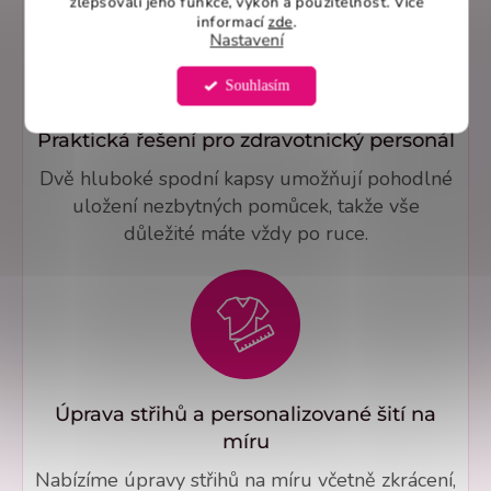
zlepšovali jeho funkce, výkon a použitelnost. Více
informací
zde
.
Nastavení
Souhlasím
Praktická řešení pro zdravotnický personál
Dvě hluboké spodní kapsy umožňují pohodlné
uložení nezbytných pomůcek, takže vše
důležité máte vždy po ruce.
Úprava střihů a personalizované šití na
míru
Nabízíme úpravy střihů na míru včetně zkrácení,