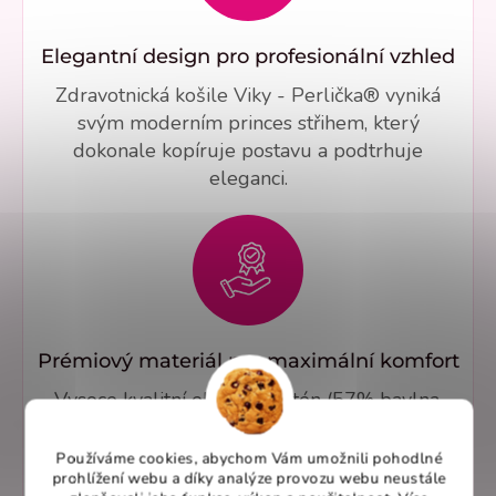
Elegantní design pro profesionální vzhled
Zdravotnická košile Viky - Perlička® vyniká
svým moderním princes střihem, který
dokonale kopíruje postavu a podtrhuje
eleganci.
Prémiový materiál pro maximální komfort
Vysoce kvalitní elastický satén (57% bavlna,
40% polyester, 3% elastan) nabízí výjimečný
komfort a odolnost.
Používáme cookies, abychom Vám umožnili pohodlné
prohlížení webu a díky analýze provozu webu neustále