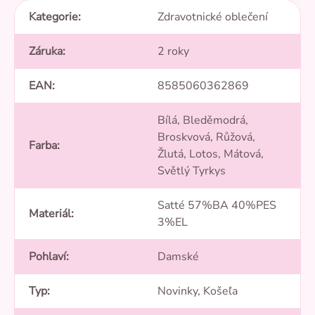
Kategorie
:
Zdravotnické oblečení
Záruka
:
2 roky
EAN
:
8585060362869
Bílá, Bleděmodrá,
Broskvová, Růžová,
Farba
:
Žlutá, Lotos, Mátová,
Světlý Tyrkys
Satté 57%BA 40%PES
Materiál
:
3%EL
Pohlaví
:
Damské
Typ
:
Novinky, Košeľa