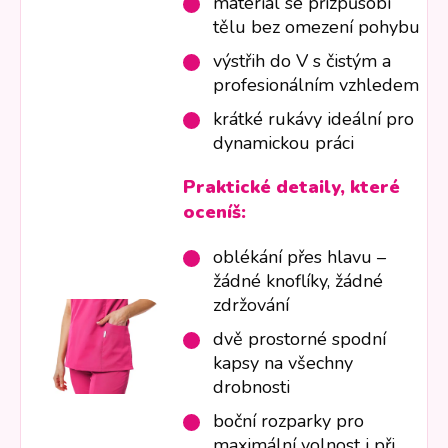
materiál se přizpůsobí
tělu bez omezení pohybu
výstřih do V s čistým a
profesionálním vzhledem
krátké rukávy ideální pro
dynamickou práci
Praktické detaily, které
oceníš:
oblékání přes hlavu –
žádné knoflíky, žádné
zdržování
dvě prostorné spodní
kapsy na všechny
drobnosti
boční rozparky pro
maximální volnost i při