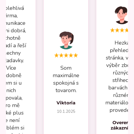
Spolehlivá
firma,
omunikace
elmi dobrá,
ochotně
Hezká
oradí a řeší
přehledn
všechny
stránka, vel
požadavky.
výběr zboží
Více
Som
různých
nádobně
maximálne
střihech,
jsem si u
spokojná s
barvách a 
nich
tovarom.
různém
kupovala,
materiálov
Viktoria
pro mě
provedení
10.1.2025
velké plus
že není
Overený
problém si
zákazník