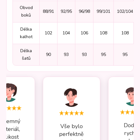
Obvod
88/91
92/95
96/98
99/101
102/104
boků
Délka
102
104
106
108
108
kalhot
Délka
90
93
93
95
95
šatů
Příjemný
Dodán
Vše bylo
materiál,
rychlé
perfektně
velikost