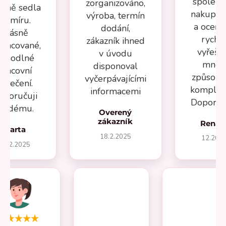
spolehl
zorganizováno,
esně sedla
nakupov
výroba, termín
na míru.
a oceňuj
dodání,
Krásně
rychl
zákazník ihned
pracované,
vyřeše
v úvodu
ohodlné
mnou
disponoval
pracovní
způsob
vyčerpávajícími
oblečení.
komplika
informacemi
oporučuji
Doporuču
aždému.
Overený
zákazník
Renát
Marta
18.2.2025
12.202
27.2.2025