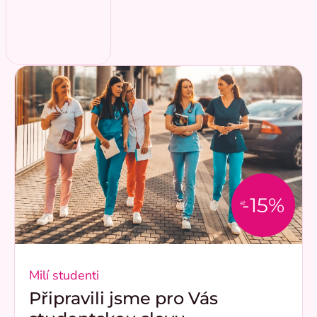
-15%
až
Milí studenti
Připravili jsme pro Vás