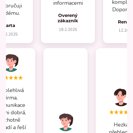
komplika
informacemi
oporučuji
Doporuču
aždému.
Overený
zákazník
Renát
Marta
18.2.2025
12.202
27.2.2025
Spolehlivá
firma,
omunikace
elmi dobrá,
ochotně
Hezká
oradí a řeší
přehledn