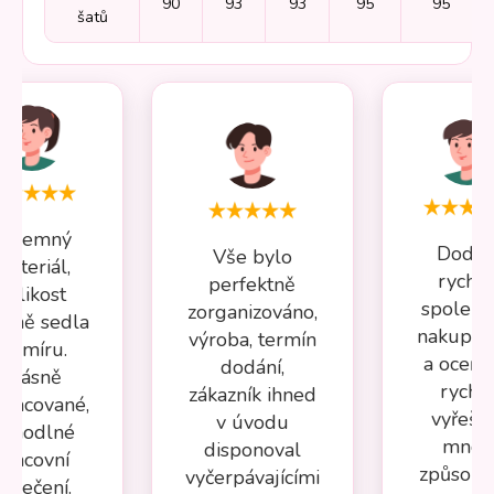
90
93
93
95
95
šatů
Příjemný
Dodán
Vše bylo
materiál,
rychlé
perfektně
velikost
spolehl
zorganizováno,
esně sedla
nakupov
výroba, termín
na míru.
a oceňuj
dodání,
Krásně
rychl
zákazník ihned
pracované,
vyřeše
v úvodu
ohodlné
mnou
disponoval
pracovní
způsob
vyčerpávajícími
oblečení.