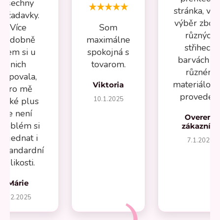
všechny
stránka, vel
požadavky.
výběr zboží
Více
Som
různých
nádobně
maximálne
střihech,
jsem si u
spokojná s
barvách a 
nich
tovarom.
různém
kupovala,
materiálov
Viktoria
pro mě
provedení
10.1.2025
velké plus
že není
Overený
problém si
zákazník
objednat i
7.1.2025
estandardní
velikosti.
Márie
1.2.2025