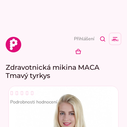
Přejít
na
obsah
Přihlášení
NÁKUPNÍ
KOŠÍK
Zdravotnická mikina MACA
Tmavý tyrkys
Průměrné
hodnocení
Podrobnosti hodnocení
produktu
je
0,0