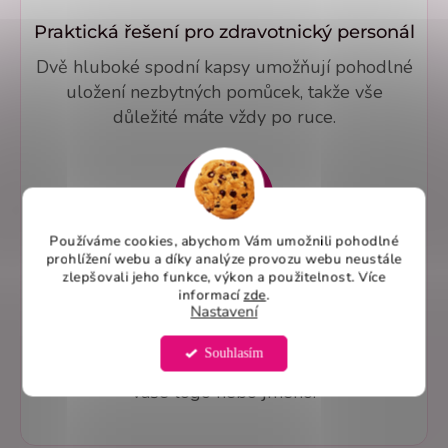
Praktická řešení pro zdravotnický personál
Dvě hluboké spodní kapsy umožňují pohodlné
uložení nezbytných pomůcek, takže vše
důležité máte vždy po ruce.
Používáme cookies, abychom Vám umožnili pohodlné
prohlížení webu a díky analýze provozu webu neustále
zlepšovali jeho funkce, výkon a použitelnost. Více
Úprava střihů a personalizované šití na
informací
zde
.
míru
Nastavení
Nabízíme úpravy střihů na míru včetně zkrácení,
Souhlasím
prodloužení a dalších detailů. Vyšijeme také
vaše logo nebo jméno.