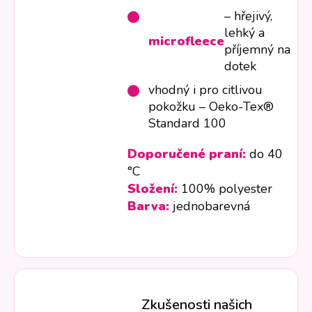
– hřejivý,
lehký a
microfleece
příjemný na
dotek
vhodný i pro citlivou
pokožku – Oeko-Tex®
Standard 100
Doporučené praní:
do 40
°C
Složení:
100% polyester
Barva:
jednobarevná
Zkušenosti našich