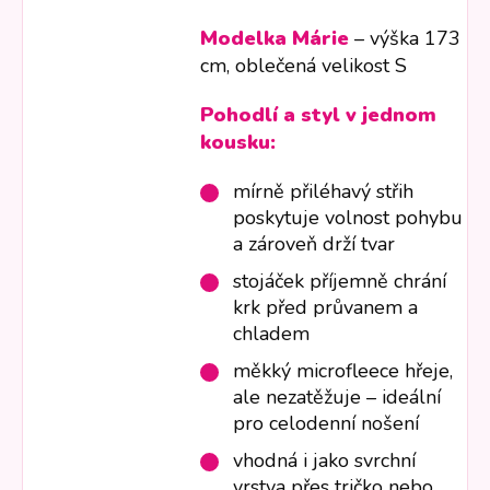
Modelka Márie
– výška 173
cm, oblečená velikost S
Pohodlí a styl v jednom
kousku:
mírně přiléhavý střih
poskytuje volnost pohybu
a zároveň drží tvar
stojáček příjemně chrání
krk před průvanem a
chladem
měkký microfleece hřeje,
ale nezatěžuje – ideální
pro celodenní nošení
vhodná i jako svrchní
vrstva přes tričko nebo