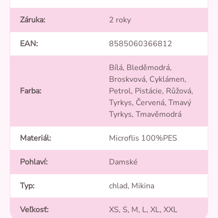
Záruka
:
2 roky
EAN
:
8585060366812
Bílá, Bleděmodrá,
Broskvová, Cyklámen,
Farba
:
Petrol, Pistácie, Růžová,
Tyrkys, Červená, Tmavý
Tyrkys, Tmavěmodrá
Materiál
:
Microflis 100%PES
Pohlaví
:
Damské
Typ
:
chlad, Mikina
Veľkosť
:
XS, S, M, L, XL, XXL