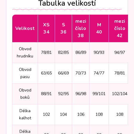
Tabulka velikostí
mezi
mezi
XS
S
M
Velikost
číslo
číslo
34
36
40
38
42
Obvod
78/81
82/85
86/89
90/93
94/97
hrudníku
Obvod
63/65
66/69
70/73
74/77
78/81
pasu
Obvod
88/91
92/95
96/98
99/101
102/104
boků
Délka
102
104
106
108
108
kalhot
Délka