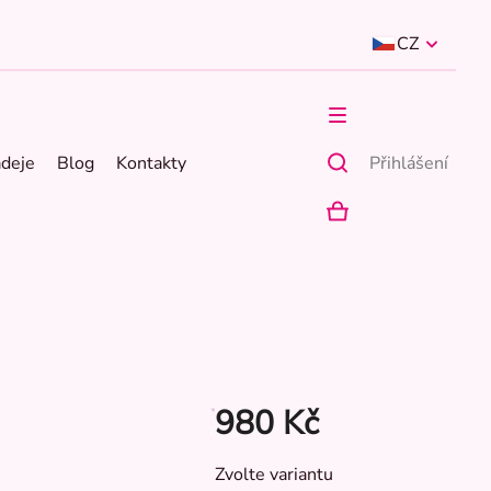
CZ
ádeje
Blog
Kontakty
Přihlášení
NÁKUPNÍ
KOŠÍK
980 Kč
Měrná
Zvolte variantu
cena: