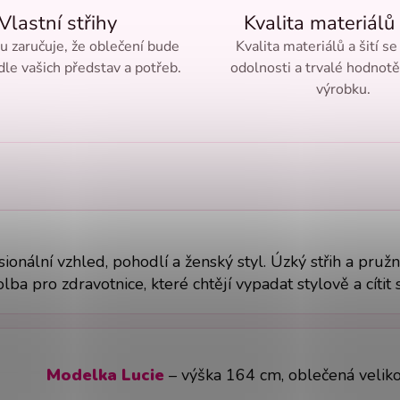
Vlastní střihy
Kvalita materiálů 
ru zaručuje, že oblečení bude
Kvalita materiálů a šití se
le vašich představ a potřeb.
odolnosti a trvalé hodnot
výrobku.
ionální vzhled, pohodlí a ženský styl. Úzký střih a pružn
lba pro zdravotnice, které chtějí vypadat stylově a cítit 
Modelka Lucie
– výška 164 cm, oblečená veliko