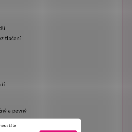
dlí
z tlačení
dí
užný a pevný
Standard 100
neustále