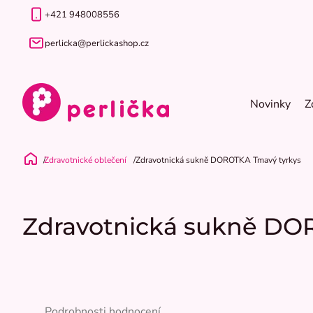
Přejít
+421 948008556
na
obsah
perlicka@perlickashop.cz
Novinky
Z
Zdravotnické oblečení
Zdravotnická sukně DOROTKA Tmavý tyrkys
Domů
Zdravotnická sukně DO
Průměrné
hodnocení
Podrobnosti hodnocení