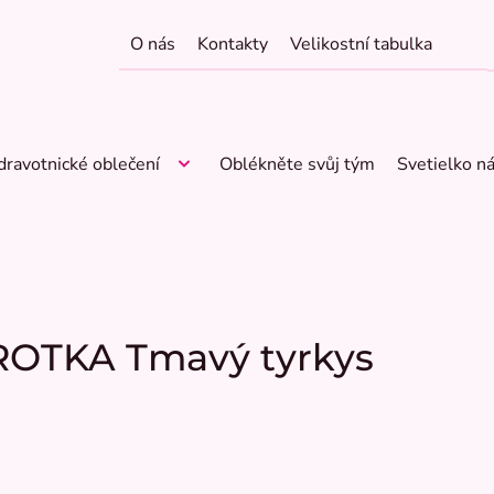
O nás
Kontakty
Velikostní tabulka
dravotnické oblečení
Oblékněte svůj tým
Svetielko n
ROTKA Tmavý tyrkys