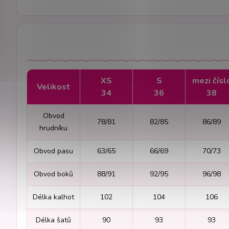
XS
S
mezi čísl
Velikost
34
36
38
Obvod
78/81
82/85
86/89
hrudníku
Obvod pasu
63/65
66/69
70/73
Obvod boků
88/91
92/95
96/98
Délka kalhot
102
104
106
Délka šatů
90
93
93