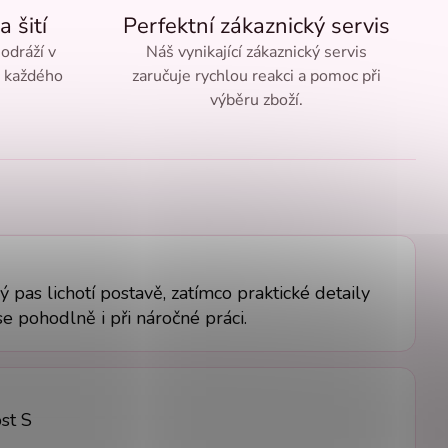
a šití
Perfektní zákaznický servis
 odráží v
Náš vynikající zákaznický servis
ě každého
zaručuje rychlou reakci a pomoc při
výběru zboží.
ý pas lichotí postavě, zatímco praktické detaily
se pohodlně i při náročné práci.
st S