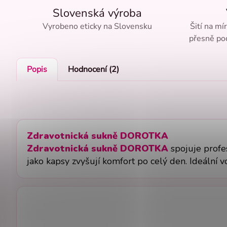
Slovenská výroba
Vyrobeno eticky na Slovensku
Šití na mí
přesně pod
Popis
Hodnocení (2)
Zdravotnická sukně DOROTKA
Zdravotnická sukně DOROTKA
spojuje profes
jako kapsy zvyšují komfort po celý den. Ideální vo