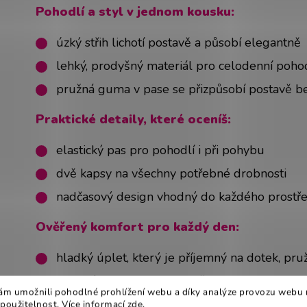
Pohodlí a styl v jednom kousku:
úzký střih lichotí postavě a působí elegantně
lehký, prodyšný materiál pro celodenní poho
pružná guma v pase se přizpůsobí postavě be
Praktické detaily, které oceníš:
elastický pas pro pohodlí i při pohybu
dvě kapsy na všechny potřebné drobnosti
nadčasový design vhodný do každého prostře
Ověřený komfort pro každý den:
hladký úplet, který je příjemný na dotek, pr
vhodný i pro citlivou pokožku – Oeko-Tex® 
m umožnili pohodlné prohlížení webu a díky analýze provozu webu 
 použitelnost. Více informací
zde
.