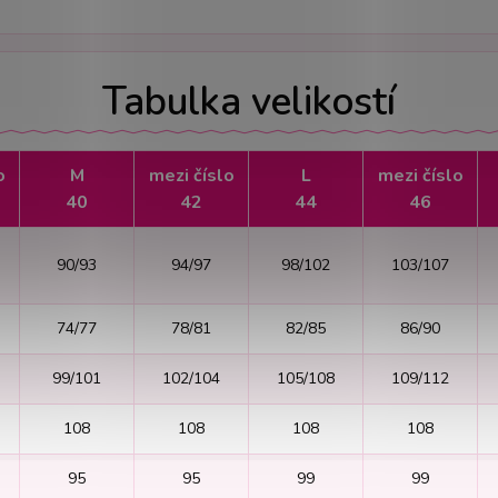
Tabulka velikostí
o
M
mezi číslo
L
mezi číslo
40
42
44
46
90/93
94/97
98/102
103/107
74/77
78/81
82/85
86/90
99/101
102/104
105/108
109/112
108
108
108
108
95
95
99
99