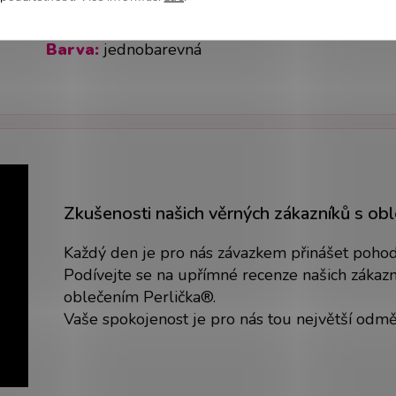
Doporučené praní:
do 40 °C
Složení:
94 % bavlna, 6 % elastan
Barva:
jednobarevná
Zkušenosti našich věrných zákazníků s ob
Každý den je pro nás závazkem přinášet pohodlí
Podívejte se na upřímné recenze našich zákazní
oblečením Perlička®.
Vaše spokojenost je pro nás tou největší odm