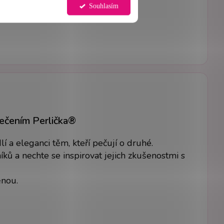
Souhlasím
lečením Perlička®
 a eleganci těm, kteří pečují o druhé.
ků a nechte se inspirovat jejich zkušenostmi s
ěnou.