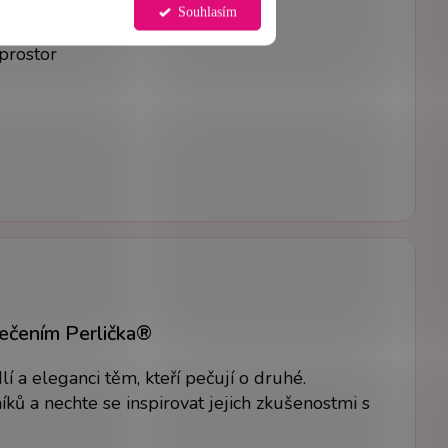
Souhlasím
Standard 100
 prostor
lečením Perlička®
 a eleganci těm, kteří pečují o druhé.
ků a nechte se inspirovat jejich zkušenostmi s