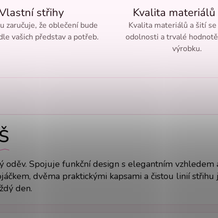
Vlastní střihy
Kvalita materiálů 
ru zaručuje, že oblečení bude
Kvalita materiálů a šití se
le vašich představ a potřeb.
odolnosti a trvalé hodnot
výrobku.
OŠ
ný oděv. Spojuje funkční design s elegantním vzhledem 
čkem, dvěma praktickými kapsami a čistou linií střihu j
aždý den.