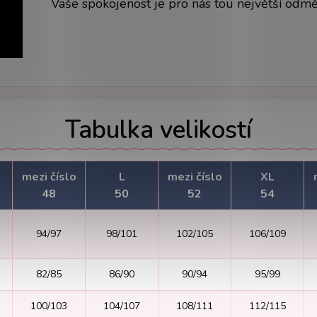
Vaše spokojenost je pro nás tou největší odm
Tabulka velikostí
mezi číslo
L
mezi číslo
XL
48
50
52
54
94/97
98/101
102/105
106/109
82/85
86/90
90/94
95/99
100/103
104/107
108/111
112/115