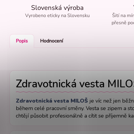
Slovenská výroba
Vyrobeno eticky na Slovensku
Šití na mí
přesně pod
Popis
Hodnocení
Zdravotnická vesta MIL
Zdravotnická vesta MILOŠ
je víc než jen běž
během celé pracovní směny. Vesta se zipem a stojá
chtějí působit profesionálně a cítit se příjemně k