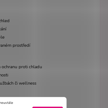
zhled
kání
ěle
vaném prostředí
a ochranu proti chladu
nosti
službách či wellness
neustále
tek