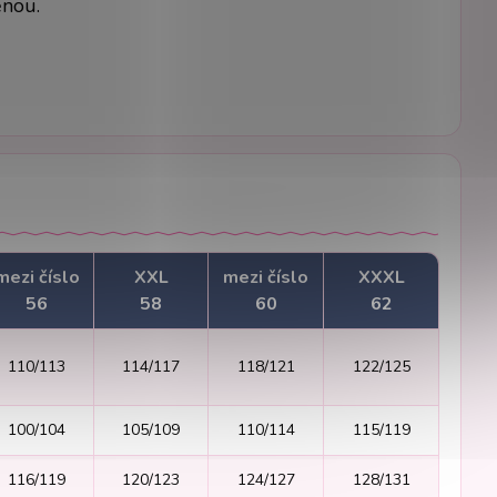
ěnou.
mezi číslo
XXL
mezi číslo
XXXL
56
58
60
62
110/113
114/117
118/121
122/125
100/104
105/109
110/114
115/119
116/119
120/123
124/127
128/131