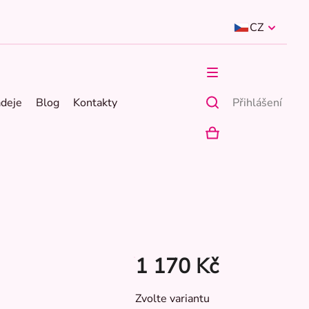
CZ
ádeje
Blog
Kontakty
Přihlášení
NÁKUPNÍ
KOŠÍK
1 170 Kč
Měrná
Zvolte variantu
cena: