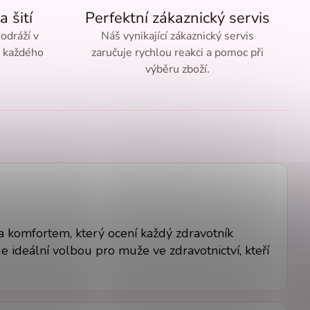
a šití
Perfektní zákaznický servis
 odráží v
Náš vynikající zákaznický servis
ě každého
zaručuje rychlou reakci a pomoc při
výběru zboží.
a komfortem, který ocení každý zdravotník
e ideální volbou pro muže ve zdravotnictví, kteří