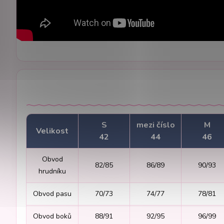
S
mezi číslo
M
Velikost
42
44
46
Obvod
82/85
86/89
90/93
hrudníku
Obvod pasu
70/73
74/77
78/81
Obvod boků
88/91
92/95
96/99