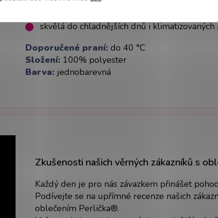
vhodný i pro citlivou pokožku –
Oeko-Tex® 
skvělá do chladnějších dnů i klimatizovaných
Doporučené praní:
do 40 °C
Složení:
100% polyester
Barva:
jednobarevná
Zkušenosti našich věrných zákazníků s ob
Každý den je pro nás závazkem přinášet pohodlí
Podívejte se na upřímné recenze našich zákazní
oblečením Perlička®.