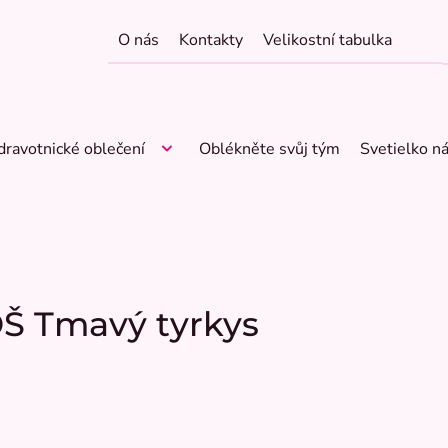
O nás
Kontakty
Velikostní tabulka
dravotnické oblečení
Oblékněte svůj tým
Svetielko n
OŠ Tmavý tyrkys