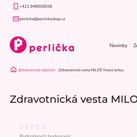
Přejít
+421 948008556
na
obsah
perlicka@perlickashop.cz
Novinky
Z
Zdravotnické oblečení
Zdravotnická vesta MILOŠ Tmavý tyrkys
Domů
Zdravotnická vesta MIL
Průměrné
hodnocení
Podrobnosti hodnocení