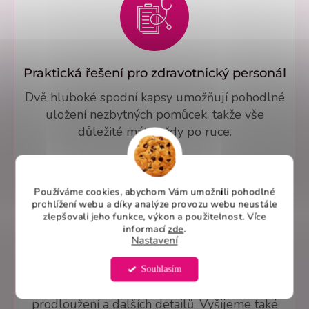
Praktická řešení pro zdravotnický personál
Dvě hluboké spodní kapsy umožňují pohodlné
uložení nezbytných pomůcek, takže vše
důležité máte vždy po ruce.
Používáme cookies, abychom Vám umožnili pohodlné
prohlížení webu a díky analýze provozu webu neustále
zlepšovali jeho funkce, výkon a použitelnost. Více
informací
zde
.
Nastavení
Úprava střihů a personalizované šití na
míru
Souhlasím
Nabízíme úpravy střihů na míru včetně zkrácení,
prodloužení a dalších detailů. Vyšijeme také