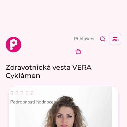
Přejít
na
obsah
Přihlášení
NÁKUPNÍ
KOŠÍK
Zdravotnická vesta VERA
Cyklámen
Průměrné
hodnocení
Podrobnosti hodnocení
produktu
je
0,0