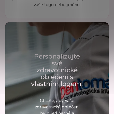
vaše logo nebo jméno.
Personalizujte
své
zdravotnické
oblečení s
vlastním logem!
Chcete, aby vaše
zdravotnické oblečení
bylo jedinečné a