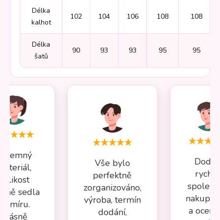
Délka
102
104
106
108
108
kalhot
Délka
90
93
93
95
95
šatů
Příjemný
Dodán
Vše bylo
materiál,
rychlé
perfektně
velikost
spolehl
zorganizováno,
esně sedla
nakupov
výroba, termín
na míru.
a oceňuj
dodání,
Krásně