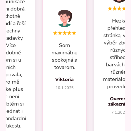
omunikace
elmi dobrá,
ochotně
Hezká
oradí a řeší
přehledn
všechny
stránka, vel
požadavky.
výběr zboží
Více
Som
různých
nádobně
maximálne
střihech,
jsem si u
spokojná s
barvách a 
nich
tovarom.
různém
kupovala,
materiálov
Viktoria
pro mě
provedení
10.1.2025
velké plus
že není
Overený
problém si
zákazník
objednat i
7.1.2025
estandardní
velikosti.