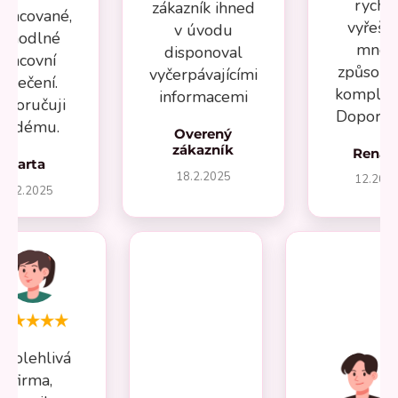
rychl
zákazník ihned
pracované,
vyřeše
v úvodu
ohodlné
mnou
disponoval
pracovní
způsob
vyčerpávajícími
oblečení.
komplika
informacemi
oporučuji
Doporuču
aždému.
Overený
zákazník
Renát
Marta
18.2.2025
12.202
27.2.2025
Spolehlivá
firma,