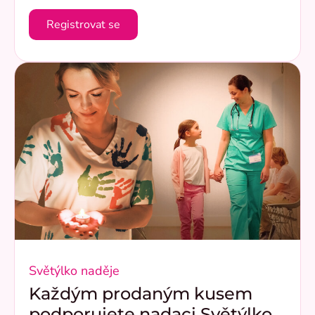
Registrovat se
Světýlko naděje
Každým prodaným kusem
podporujete nadaci Světýlko