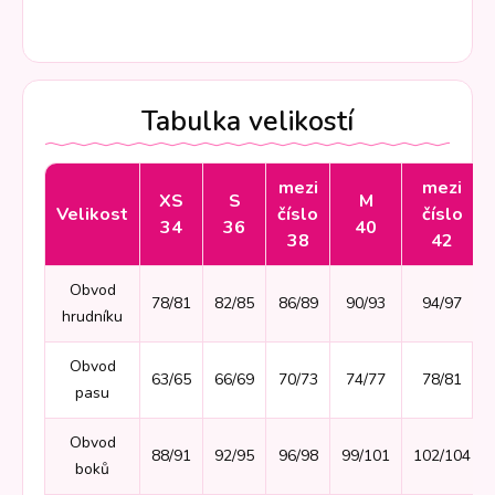
Tabulka velikostí
mezi
mezi
XS
S
M
Velikost
číslo
číslo
34
36
40
38
42
Obvod
78/81
82/85
86/89
90/93
94/97
hrudníku
Obvod
63/65
66/69
70/73
74/77
78/81
pasu
Obvod
88/91
92/95
96/98
99/101
102/104
boků