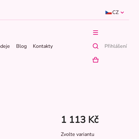
CZ
ádeje
Blog
Kontakty
Přihlášení
NÁKUPNÍ
KOŠÍK
1 113 Kč
Měrná
Zvolte variantu
cena: