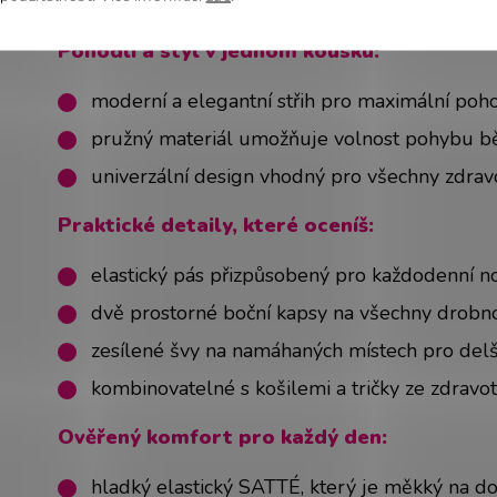
Modelka Lucie
– výška 164 cm, oblečená veliko
Pohodlí a styl v jednom kousku:
moderní a elegantní střih pro maximální poho
pružný materiál umožňuje volnost pohybu 
univerzální design vhodný pro všechny zdrav
Praktické detaily, které oceníš:
elastický pás přizpůsobený pro každodenní n
dvě prostorné boční kapsy na všechny drobno
zesílené švy na namáhaných místech pro delší
kombinovatelné s košilemi a tričky ze zdravo
Ověřený komfort pro každý den:
hladký elastický SATTÉ, který je měkký na do