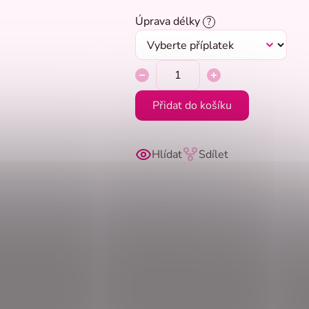
Úprava délky
?
Přidat do košíku
Hlídat
Sdílet