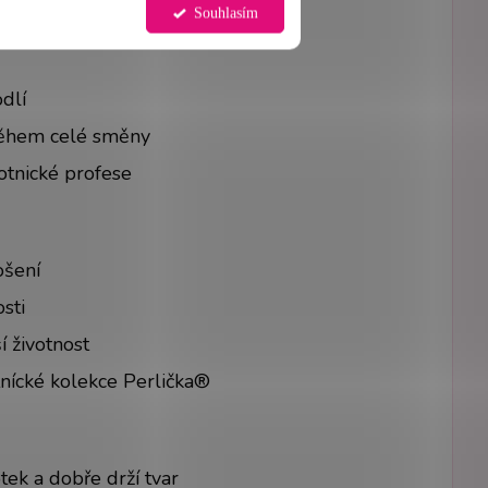
st S
Souhlasím
dlí
během celé směny
otnické profese
ošení
sti
 životnost
tnícké kolekce Perlička®
tek a dobře drží tvar