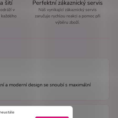
a šití
Perfektní zákaznický servis
 odráží v
Náš vynikající zákaznický servis
ě každého
zaručuje rychlou reakci a pomoc při
výběru zboží.
tní a moderní design se snoubí s maximální
neustále