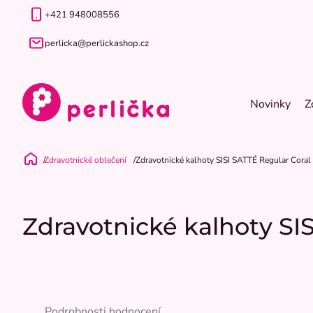
Přejít
+421 948008556
na
obsah
perlicka@perlickashop.cz
Novinky
Z
Zdravotnické oblečení
Zdravotnické kalhoty SISI SATTÉ Regular Coral
Domů
Zdravotnické kalhoty SI
Průměrné
hodnocení
Podrobnosti hodnocení