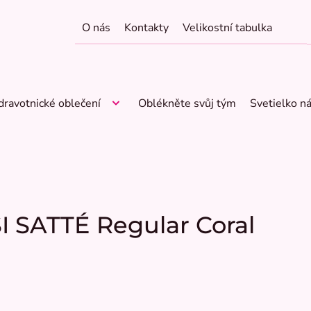
O nás
Kontakty
Velikostní tabulka
dravotnické oblečení
Oblékněte svůj tým
Svetielko n
SI SATTÉ Regular Coral