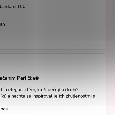
Standard 100
tan
lečením Perlička®
 a eleganci těm, kteří pečují o druhé.
ků a nechte se inspirovat jejich zkušenostmi s
ěnou.