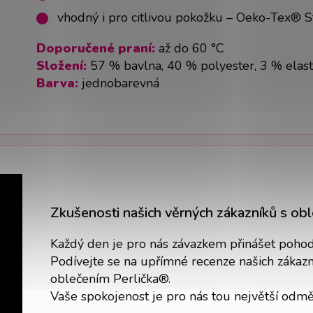
vhodný i pro citlivou pokožku – Oeko-Tex® 
Doporučené praní:
až do 60 °C
Složení:
57 % bavlna, 40 % polyester, 3 % elas
Barva:
jednobarevná
Zkušenosti našich věrných zákazníků s ob
Každý den je pro nás závazkem přinášet pohodlí
Podívejte se na upřímné recenze našich zákazní
oblečením Perlička®.
Vaše spokojenost je pro nás tou největší odm