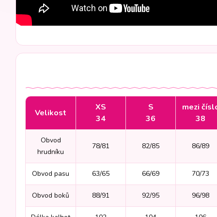
XS
S
mezi čísl
Velikost
34
36
38
Obvod
78/81
82/85
86/89
hrudníku
Obvod pasu
63/65
66/69
70/73
Obvod boků
88/91
92/95
96/98