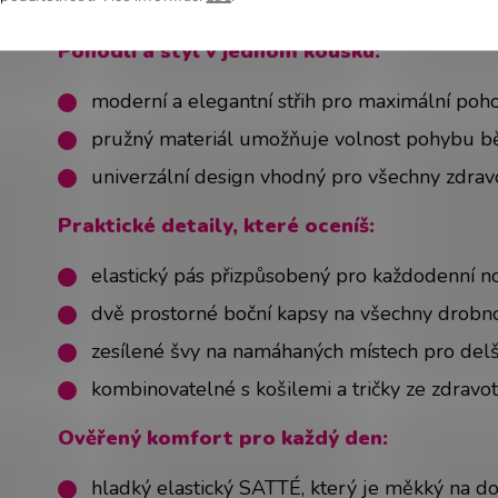
Modelka Lucie
– výška 164 cm, oblečená veliko
Pohodlí a styl v jednom kousku:
moderní a elegantní střih pro maximální poho
pružný materiál umožňuje volnost pohybu 
univerzální design vhodný pro všechny zdrav
Praktické detaily, které oceníš:
elastický pás přizpůsobený pro každodenní n
dvě prostorné boční kapsy na všechny drobno
zesílené švy na namáhaných místech pro delší
kombinovatelné s košilemi a tričky ze zdravo
Ověřený komfort pro každý den:
hladký elastický SATTÉ, který je měkký na do