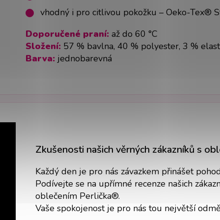
vhodný i pro citlivou pokožku – Oeko-Tex® 
Doporučené praní:
až do 60 °C
Složení:
57 % bavlna, 40 % polyester, 3 % elas
Barva:
jednobarevná
Zkušenosti našich věrných zákazníků s ob
Každý den je pro nás závazkem přinášet pohodlí
Podívejte se na upřímné recenze našich zákazní
oblečením Perlička®.
Vaše spokojenost je pro nás tou největší odm