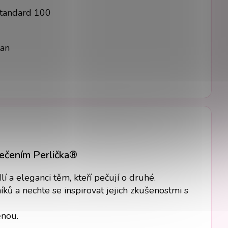
Standard 100
tan
lečením Perlička®
 a eleganci těm, kteří pečují o druhé.
ků a nechte se inspirovat jejich zkušenostmi s
ěnou.