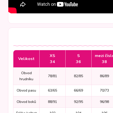
XS
S
mezi čísl
Velikost
34
36
38
Obvod
78/81
82/85
86/89
hrudníku
Obvod pasu
63/65
66/69
70/73
Obvod boků
88/91
92/95
96/98