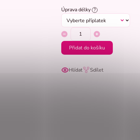
Úprava délky
?
Přidat do košíku
Hlídat
Sdílet