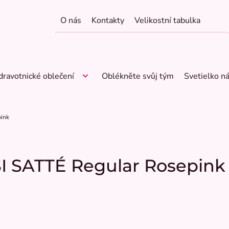
O nás
Kontakty
Velikostní tabulka
dravotnické oblečení
Oblékněte svůj tým
Svetielko n
pink
SI SATTÉ Regular Rosepink