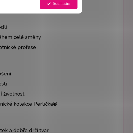
st S
Souhlasím
dlí
během celé směny
otnické profese
ošení
sti
 životnost
tnícké kolekce Perlička®
tek a dobře drží tvar