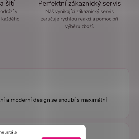
a šití
Perfektní zákaznický servis
 odráží v
Náš vynikající zákaznický servis
ě každého
zaručuje rychlou reakci a pomoc při
výběru zboží.
tní a moderní design se snoubí s maximální
neustále