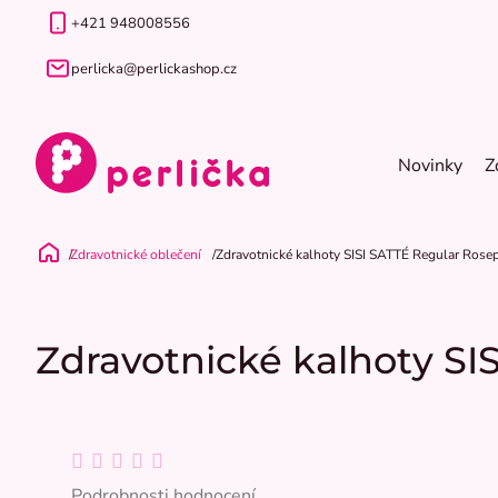
Přejít
+421 948008556
na
obsah
perlicka@perlickashop.cz
Novinky
Z
Zdravotnické oblečení
Zdravotnické kalhoty SISI SATTÉ Regular Rose
Domů
Zdravotnické kalhoty SI
Průměrné
hodnocení
Podrobnosti hodnocení