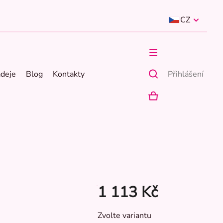
CZ
ádeje
Blog
Kontakty
Přihlášení
NÁKUPNÍ
KOŠÍK
1 113 Kč
Měrná
Zvolte variantu
cena: