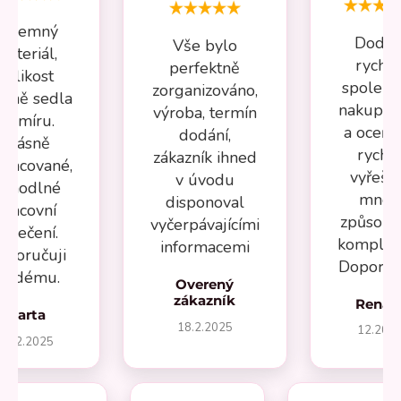
Příjemný
Dodán
Vše bylo
materiál,
rychlé
perfektně
velikost
spolehl
zorganizováno,
esně sedla
nakupov
výroba, termín
na míru.
a oceňuj
dodání,
Krásně
rychl
zákazník ihned
pracované,
vyřeše
v úvodu
ohodlné
mnou
disponoval
pracovní
způsob
vyčerpávajícími
oblečení.
komplika
informacemi
oporučuji
Doporuču
aždému.
Overený
zákazník
Renát
Marta
18.2.2025
12.202
27.2.2025