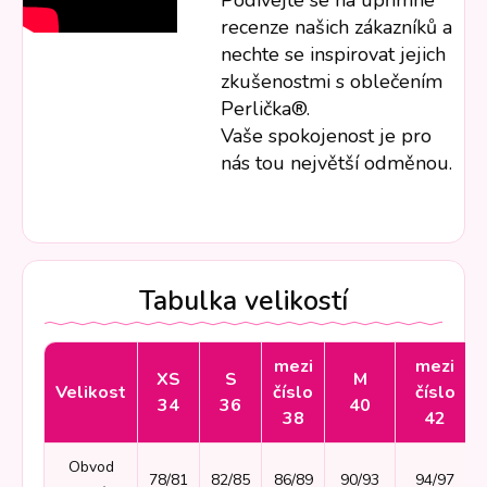
Podívejte se na upřímné
recenze našich zákazníků a
nechte se inspirovat jejich
zkušenostmi s oblečením
Perlička®.
Vaše spokojenost je pro
nás tou největší odměnou.
Tabulka velikostí
mezi
mezi
XS
S
M
Velikost
číslo
číslo
34
36
40
38
42
Obvod
78/81
82/85
86/89
90/93
94/97