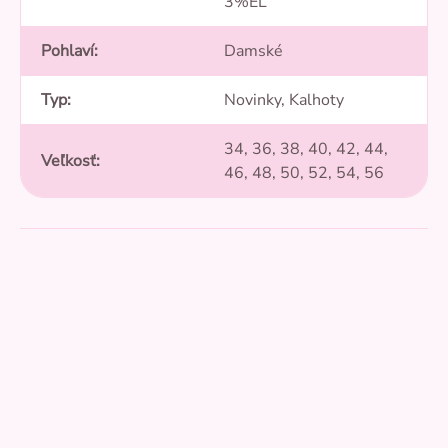
3%EL
Pohlaví
:
Damské
Typ
:
Novinky, Kalhoty
34, 36, 38, 40, 42, 44,
Veľkosť
:
46, 48, 50, 52, 54, 56
5,0
Průměrné
hodnocení
produktu
je
5
5,0
z
4