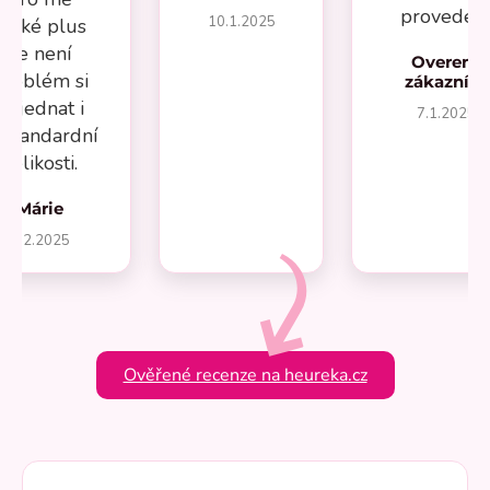
provedení
10.1.2025
velké plus
že není
Overený
problém si
zákazník
objednat i
7.1.2025
estandardní
velikosti.
Márie
1.2.2025
Ověřené recenze na heureka.cz