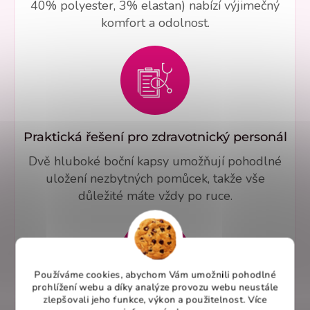
40% polyester, 3% elastan) nabízí výjimečný
komfort a odolnost.
Praktická řešení pro zdravotnický personál
Dvě hluboké boční kapsy umožňují pohodlné
uložení nezbytných pomůcek, takže vše
důležité máte vždy po ruce.
Používáme cookies, abychom Vám umožnili pohodlné
prohlížení webu a díky analýze provozu webu neustále
zlepšovali jeho funkce, výkon a použitelnost. Více