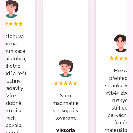
Spolehlivá
firma,
omunikace
elmi dobrá,
ochotně
Hezká
oradí a řeší
přehledn
všechny
stránka, vel
požadavky.
výběr zboží
Více
Som
různých
nádobně
maximálne
střihech,
jsem si u
spokojná s
barvách a 
nich
tovarom.
různém
kupovala,
materiálov
Viktoria
pro mě