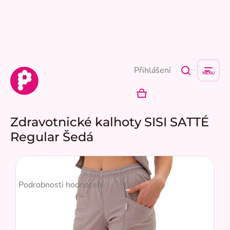
Přejít
na
obsah
Přihlášení
NÁKUPNÍ
KOŠÍK
Zdravotnické kalhoty SISI SATTÉ
Regular Šedá
Průměrné
hodnocení
Podrobnosti hodnocení
produktu
je
5,0