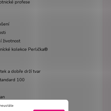
otnické profese
ošení
sti
 životnost
tnícké kolekce Perlička®
tek a dobře drží tvar
Standard 100
tan
neustále