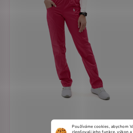
Používáme cookies, abychom Vá
zlepšovali jeho funkce, výkon a