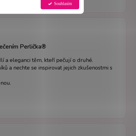
Souhlasím
lečením Perlička®
 a eleganci těm, kteří pečují o druhé.
ků a nechte se inspirovat jejich zkušenostmi s
ěnou.