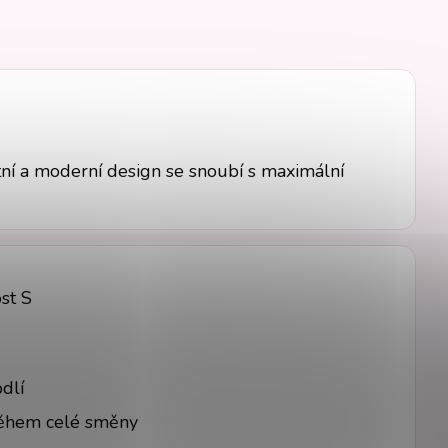
tní a moderní design se snoubí s maximální
st S
dlí
během celé směny