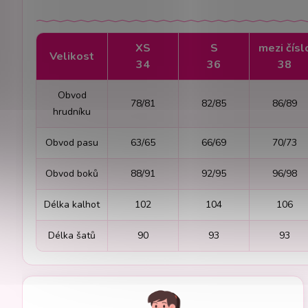
XS
S
mezi čísl
Velikost
34
36
38
Obvod
78/81
82/85
86/89
hrudníku
Obvod pasu
63/65
66/69
70/73
Obvod boků
88/91
92/95
96/98
Délka kalhot
102
104
106
Délka šatů
90
93
93