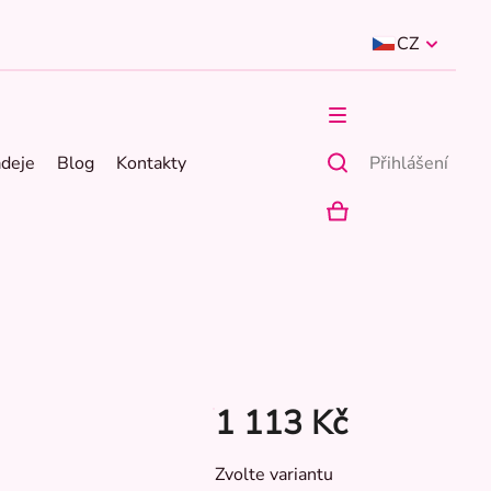
CZ
ádeje
Blog
Kontakty
Přihlášení
NÁKUPNÍ
KOŠÍK
1 113 Kč
Měrná
Zvolte variantu
cena: