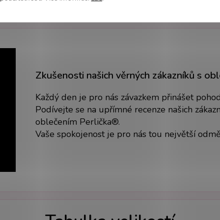
Zkušenosti našich věrných zákazníků s ob
Každý den je pro nás závazkem přinášet pohodlí
Podívejte se na upřímné recenze našich zákazní
oblečením Perlička®.
Vaše spokojenost je pro nás tou největší odm