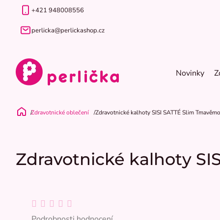
Přejít
+421 948008556
na
obsah
perlicka@perlickashop.cz
Novinky
Z
Zdravotnické oblečení
Zdravotnické kalhoty SISI SATTÉ Slim Tmavěm
Domů
Zdravotnické kalhoty S
Průměrné
hodnocení
Podrobnosti hodnocení