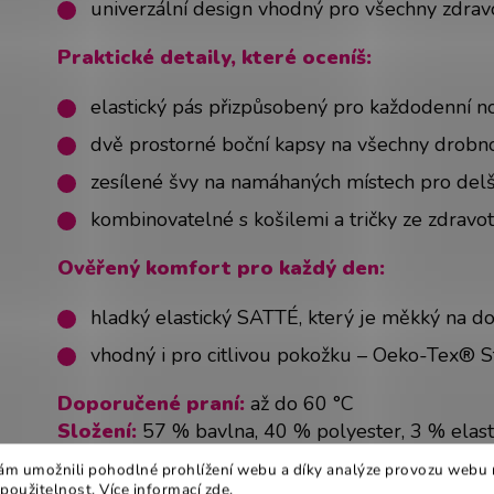
univerzální design vhodný pro všechny zdrav
Praktické detaily, které oceníš:
elastický pás přizpůsobený pro každodenní n
dvě prostorné boční kapsy na všechny drobno
zesílené švy na namáhaných místech pro delší
kombinovatelné s košilemi a tričky ze zdravo
Ověřený komfort pro každý den:
hladký elastický SATTÉ, který je měkký na do
vhodný i pro citlivou pokožku – Oeko-Tex® 
Doporučené praní:
až do 60 °C
Složení:
57 % bavlna, 40 % polyester, 3 % elas
Barva:
jednobarevná
m umožnili pohodlné prohlížení webu a díky analýze provozu webu 
 použitelnost. Více informací
zde
.