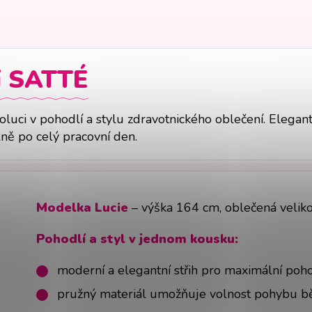
i
SATTÉ
oluci v pohodlí a stylu zdravotnického oblečení. Elegan
lně po celý pracovní den.
Modelka Lucie
– výška 164 cm, oblečená veliko
Pohodlí a styl v jednom kousku:
moderní a elegantní střih pro maximální poho
pružný materiál umožňuje volnost pohybu 