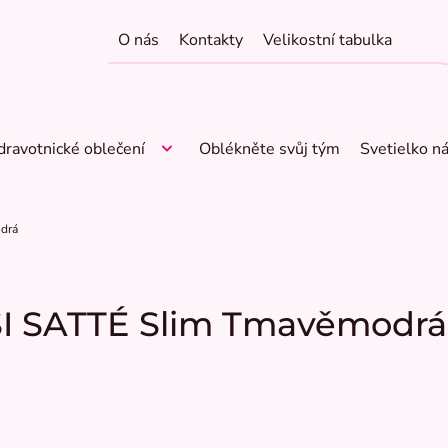
O nás
Kontakty
Velikostní tabulka
dravotnické oblečení
Oblékněte svůj tým
Svetielko n
odrá
ISI SATTÉ Slim Tmavěmodrá