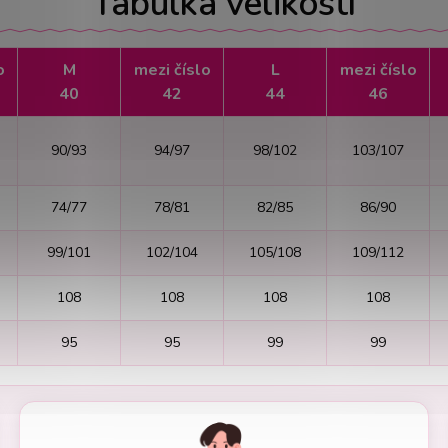
Tabulka velikostí
o
M
mezi číslo
L
mezi číslo
40
42
44
46
90/93
94/97
98/102
103/107
74/77
78/81
82/85
86/90
99/101
102/104
105/108
109/112
108
108
108
108
95
95
99
99