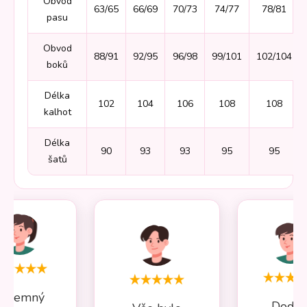
Obvod
63/65
66/69
70/73
74/77
78/81
pasu
Obvod
88/91
92/95
96/98
99/101
102/104
boků
Délka
102
104
106
108
108
kalhot
Délka
90
93
93
95
95
šatů
Příjemný
Dodán