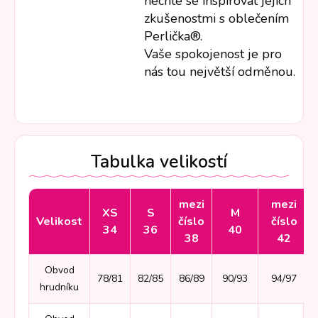
nechte se inspirovat jejich
zkušenostmi s oblečením
Perlička®.
Vaše spokojenost je pro
nás tou největší odměnou.
Tabulka velikostí
mezi
mezi
XS
S
M
Velikost
číslo
číslo
34
36
40
38
42
Obvod
78/81
82/85
86/89
90/93
94/97
hrudníku