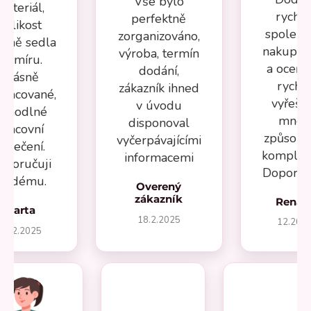
Vše bylo
materiál,
rychlé
perfektně
velikost
spolehl
zorganizováno,
esně sedla
nakupov
výroba, termín
na míru.
a oceňuj
dodání,
Krásně
rychl
zákazník ihned
pracované,
vyřeše
v úvodu
ohodlné
mnou
disponoval
pracovní
způsob
vyčerpávajícími
oblečení.
komplika
informacemi
oporučuji
Doporuču
aždému.
Overený
zákazník
Renát
Marta
18.2.2025
12.202
27.2.2025