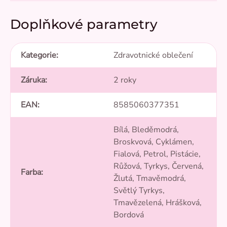
Doplňkové parametry
Kategorie
:
Zdravotnické oblečení
Záruka
:
2 roky
EAN
:
8585060377351
Bílá, Bleděmodrá,
Broskvová, Cyklámen,
Fialová, Petrol, Pistácie,
Růžová, Tyrkys, Červená,
Farba
:
Žlutá, Tmavěmodrá,
Světlý Tyrkys,
Tmavězelená, Hrášková,
Bordová