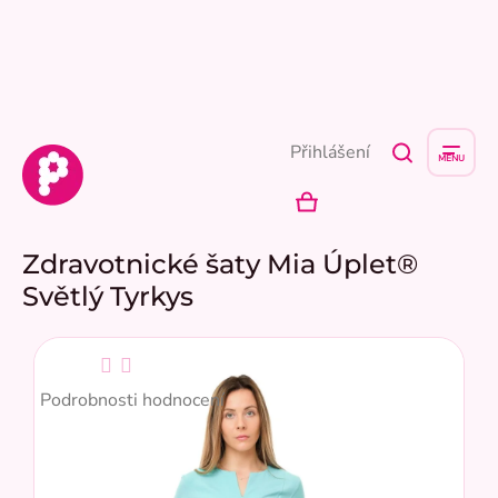
Přejít
na
obsah
Přihlášení
NÁKUPNÍ
KOŠÍK
Zdravotnické šaty Mia Úplet®
Světlý Tyrkys
Průměrné
hodnocení
Podrobnosti hodnocení
produktu
je
3,0