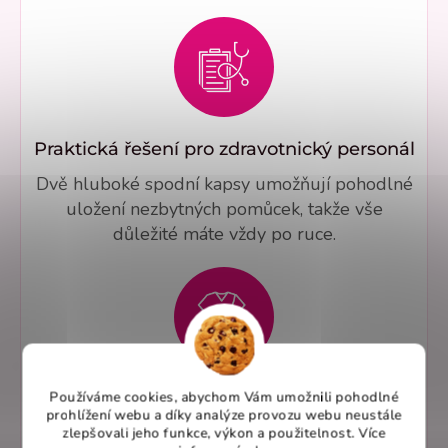
Praktická řešení pro zdravotnický personál
Dvě hluboké spodní kapsy umožňují pohodlné
uložení nezbytných pomůcek, takže vše
důležité máte vždy po ruce.
Používáme cookies, abychom Vám umožnili pohodlné
Úprava střihů a personalizované šití na
prohlížení webu a díky analýze provozu webu neustále
míru
zlepšovali jeho funkce, výkon a použitelnost. Více