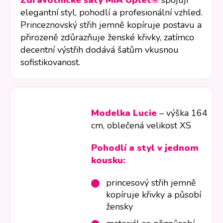
Zdravotnické šaty MIA Úplet®
spojují
elegantní styl, pohodlí a profesionální vzhled.
Princeznovský střih jemně kopíruje postavu a
přirozeně zdůrazňuje ženské křivky, zatímco
decentní výstřih dodává šatům vkusnou
sofistikovanost.
Modelka Lucie
– výška 164
cm, oblečená velikost XS
Pohodlí a styl v jednom
kousku:
princesový střih jemně
kopíruje křivky a působí
žensky