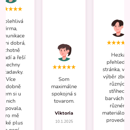
Spolehlivá
firma,
omunikace
elmi dobrá,
ochotně
Hezká
oradí a řeší
přehledn
všechny
stránka, vel
požadavky.
výběr zboží
Více
Som
různých
nádobně
maximálne
střihech,
jsem si u
spokojná s
barvách a 
nich
tovarom.
různém
kupovala,
materiálov
Viktoria
pro mě
provedení
10.1.2025
velké plus
že není