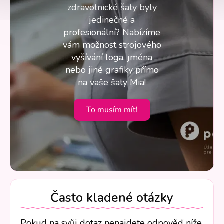
zdravotnické šaty byly
jedinečné a
profesionální? Nabízíme
vám možnost strojového
vyšívání loga, jména
nebo jiné grafiky přímo
na vaše šaty Mia!
To musím mít!
Často kladené otázky
Pokud na svůj dotaz nenajdete odpověď níže,