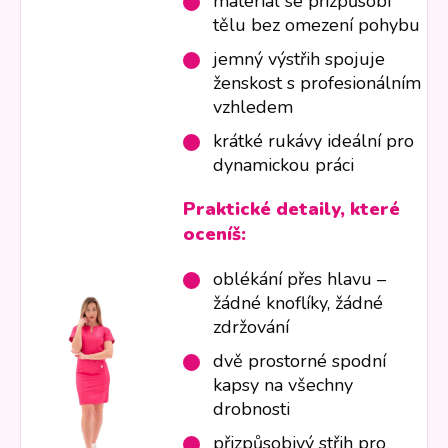
materiál se přizpůsobí
tělu bez omezení pohybu
jemný výstřih spojuje
ženskost s profesionálním
vzhledem
krátké rukávy ideální pro
dynamickou práci
Praktické detaily, které
oceníš:
oblékání přes hlavu –
žádné knoflíky, žádné
zdržování
dvě prostorné spodní
kapsy na všechny
drobnosti
přizpůsobivý střih pro