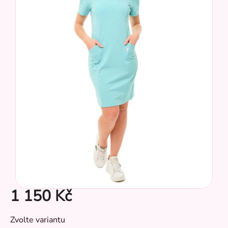
z
5
hvězdiček.
CZ
1 150 Kč
Měrná
Zvolte variantu
cena: