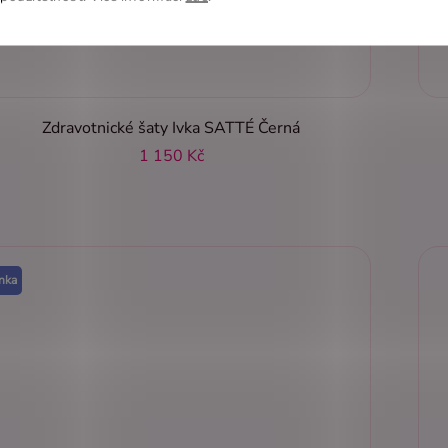
Zdravotnické šaty Ivka SATTÉ Černá
1 150 Kč
nka