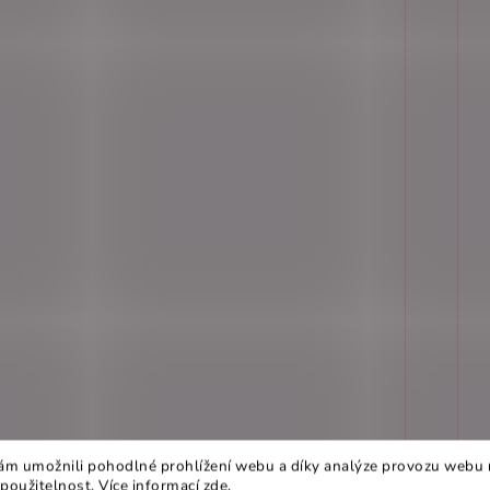
m umožnili pohodlné prohlížení webu a díky analýze provozu webu 
 použitelnost. Více informací
zde
.