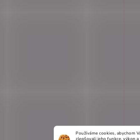
48
21
50
46
52
21
54
46
56
18
32
5
Používáme cookies, abychom Vá
zlepšovali jeho funkce, výkon a