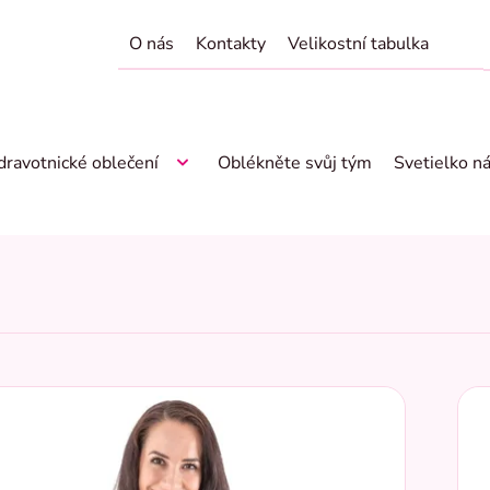
O nás
Kontakty
Velikostní tabulka
dravotnické oblečení
Oblékněte svůj tým
Svetielko n