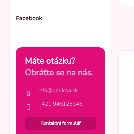
Keper 100%BA
3
XXS
37
Facebook
XS
57
S
59
Máte otázku?
M
Obráťte se na nás.
54
L
55
info@perlicka.sk
+421 948125346
XL
56
Kontaktní formulář
XXL
57