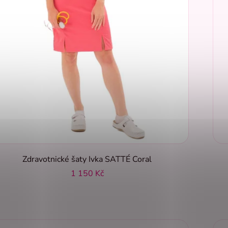
Zdravotnické šaty Ivka SATTÉ Coral
1 150 Kč