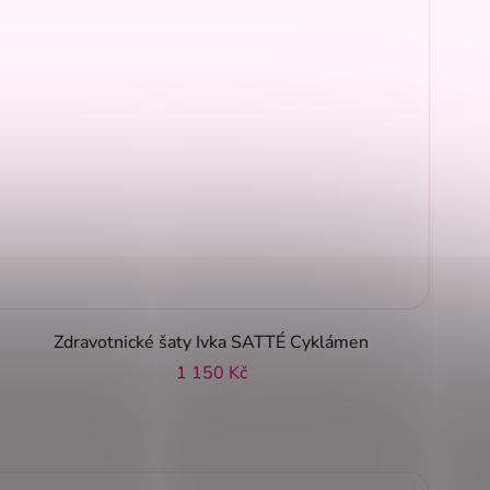
Zdravotnické šaty Ivka SATTÉ Cyklámen
1 150 Kč