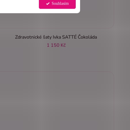
Souhlasím
Zdravotnické šaty Ivka SATTÉ Čokoláda
1 150 Kč