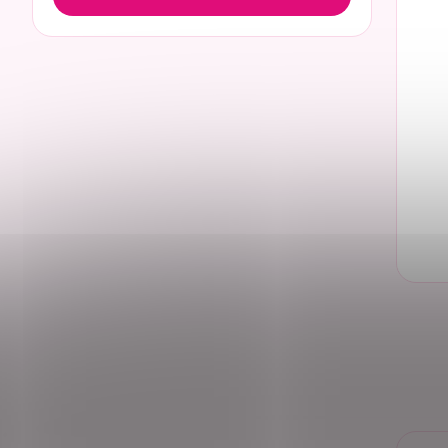
XXXL
1
34
21
36
21
38
49
40
21
42
49
44
21
46
46