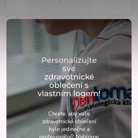
Personalizujte
své
zdravotnické
oblečení s
vlastním logem!
Chcete, aby vaše
zdravotnické oblečení
bylo jedinečné a
profesionální? Nabízíme