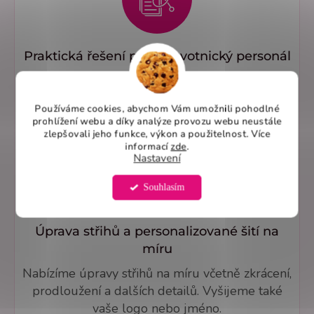
Praktická řešení pro zdravotnický personál
Dvě hluboké boční kapsy umožňují pohodlné
uložení nezbytných pomůcek, takže vše
Používáme cookies, abychom Vám umožnili pohodlné
důležité máte vždy po ruce.
prohlížení webu a díky analýze provozu webu neustále
zlepšovali jeho funkce, výkon a použitelnost. Více
informací
zde
.
Nastavení
Souhlasím
Úprava střihů a personalizované šití na
míru
Nabízíme úpravy střihů na míru včetně zkrácení,
prodloužení a dalších detailů. Vyšijeme také
vaše logo nebo jméno.