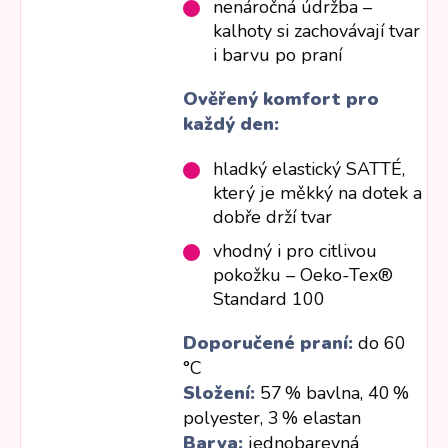
nenáročná údržba –
kalhoty si zachovávají tvar
i barvu po praní
Ověřený komfort pro
každý den:
hladký elastický SATTÉ,
který je měkký na dotek a
dobře drží tvar
vhodný i pro citlivou
pokožku – Oeko-Tex®
Standard 100
Doporučené praní:
do 60
°C
Složení:
57 % bavlna, 40 %
polyester, 3 % elastan
Barva:
jednobarevná