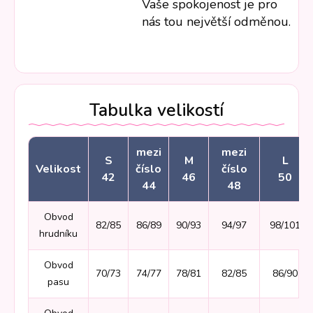
Vaše spokojenost je pro
nás tou největší odměnou.
Tabulka velikostí
mezi
mezi
S
M
L
Velikost
číslo
číslo
42
46
50
44
48
Obvod
82/85
86/89
90/93
94/97
98/101
hrudníku
Obvod
70/73
74/77
78/81
82/85
86/90
pasu