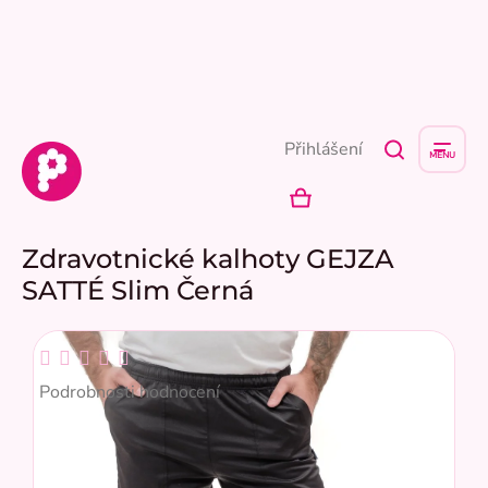
Přejít
na
obsah
Přihlášení
NÁKUPNÍ
KOŠÍK
Zdravotnické kalhoty GEJZA
SATTÉ Slim Černá
Průměrné
hodnocení
Podrobnosti hodnocení
produktu
je
0,0