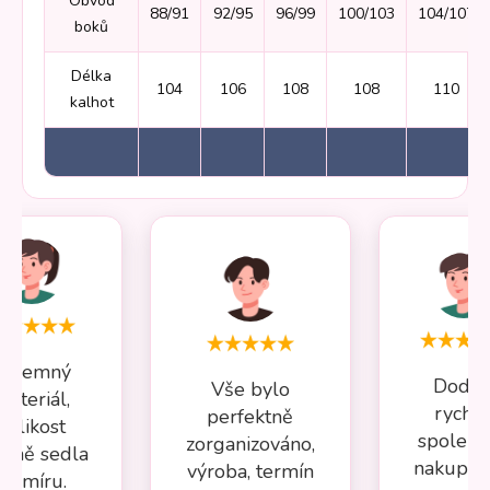
Obvod
88/91
92/95
96/99
100/103
104/107
boků
Délka
104
106
108
108
110
kalhot
Příjemný
Dodán
Vše bylo
materiál,
rychlé
perfektně
velikost
spolehl
zorganizováno,
esně sedla
nakupov
výroba, termín
na míru.