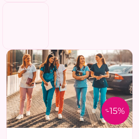
-15%
až