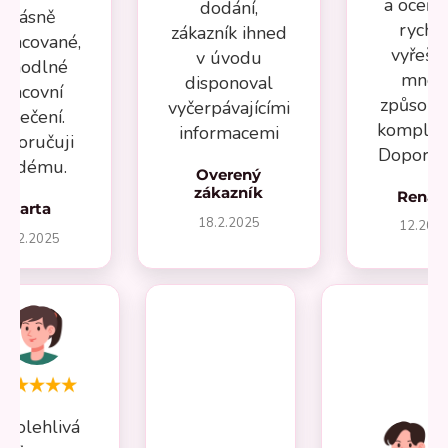
a oceňuj
dodání,
Krásně
rychl
zákazník ihned
pracované,
vyřeše
v úvodu
ohodlné
mnou
disponoval
pracovní
způsob
vyčerpávajícími
oblečení.
komplika
informacemi
oporučuji
Doporuču
aždému.
Overený
zákazník
Renát
Marta
18.2.2025
12.202
27.2.2025
Spolehlivá