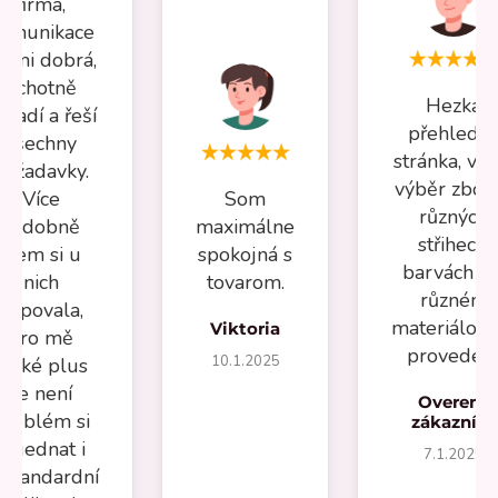
firma,
omunikace
elmi dobrá,
ochotně
Hezká
oradí a řeší
přehledn
všechny
stránka, vel
požadavky.
výběr zboží
Více
Som
různých
nádobně
maximálne
střihech,
jsem si u
spokojná s
barvách a 
nich
tovarom.
různém
kupovala,
materiálov
Viktoria
pro mě
provedení
10.1.2025
velké plus
že není
Overený
problém si
zákazník
objednat i
7.1.2025
estandardní