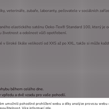
íky, veterináře, zubaře, laboranty, pečovatele v sociálních zaříz
aného elastického saténu Oeko-Tex® Standard 100, který je odo
u životnost a odolnost vůči opotřebení.
 v široké škále velikostí od XXS až po XXL, takže si může každ
pohybu během celého dne.
y vpředu a dvě vzadu pro vaše pohodlí.
kovaný Oeko-Tex® Standard 100
m umožnili pohodlné prohlížení webu a díky analýze provozu webu 
povolání.
 použitelnost. Více informací
zde
.