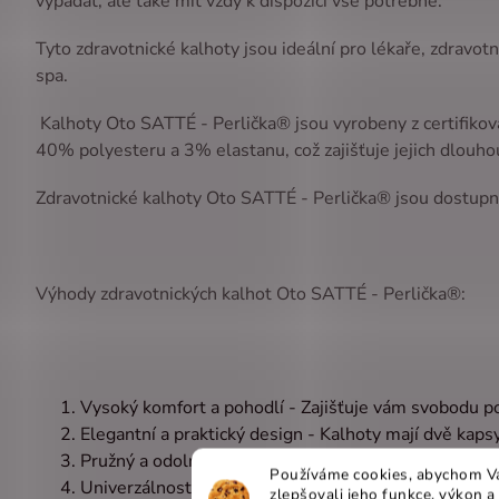
vypadat, ale také mít vždy k dispozici vše potřebné.
Tyto zdravotnické kalhoty jsou ideální pro lékaře, zdravotn
spa.
Kalhoty Oto SATTÉ - Perlička® jsou vyrobeny z certifikov
40% polyesteru a 3% elastanu, což zajišťuje jejich dlouho
Zdravotnické kalhoty Oto SATTÉ - Perlička® jsou dostupné
Výhody zdravotnických kalhot Oto SATTÉ - Perlička®:
Vysoký komfort a pohodlí - Zajišťuje vám svobodu 
Elegantní a praktický design - Kalhoty mají dvě kaps
Pružný a odolný materiál - Elastický satén certifi
Používáme cookies, abychom Vá
Univerzálnost - Jsou vhodné pro různá zdravotnická 
zlepšovali jeho funkce, výkon a