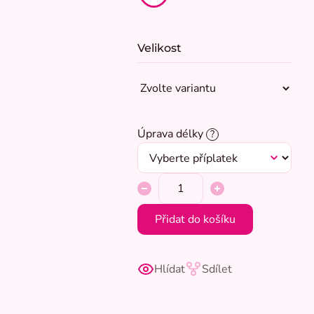
Velikost
Úprava délky
?
Přidat do košíku
Hlídat
Sdílet