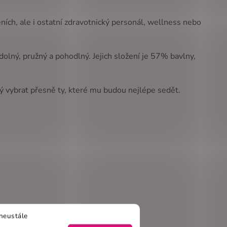
eních, ale i ostatní zdravotnický personál, wellness nebo
lný, pružný a pohodlný. Jejich složení je 57% bavlny,
ý vybrat přesně ty, které mu budou nejlépe sedět.
neustále