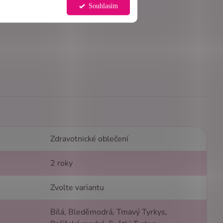
Souhlasím
Zdravotnické oblečení
2 roky
Zvolte variantu
Bílá, Bleděmodrá, Tmavý Tyrkys,