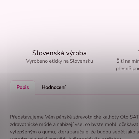
Slovenská výroba
Vyrobeno eticky na Slovensku
Šití na mí
přesně pod
Popis
Hodnocení
Představujeme Vám pánské zdravotnické kalhoty Oto SATTÉ 
zdravotnické módě a nabízejí vše, co byste mohli očekávat
vylepšeným o gumu, která zaručuje, že budou sedět jako ul