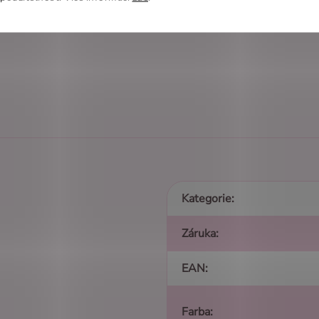
tě najdete ten pravý pár pro sebe.
Kategorie
:
Záruka
:
EAN
:
Farba
: