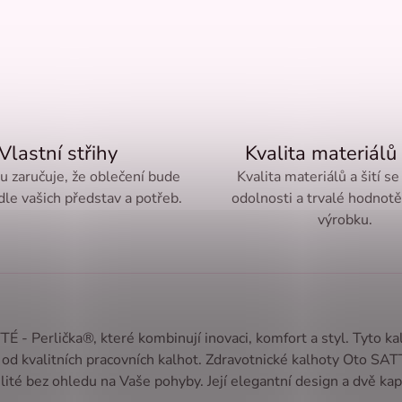
Vlastní střihy
Kvalita materiálů 
ru zaručuje, že oblečení bude
Kvalita materiálů a šití se
le vašich představ a potřeb.
odolnosti a trvalé hodnot
výrobku.
- Perlička®, které kombinují inovaci, komfort a styl. Tyto k
 od kvalitních pracovních kalhot. Zdravotnické kalhoty Oto SA
ité bez ohledu na Vaše pohyby. Její elegantní design a dvě kap