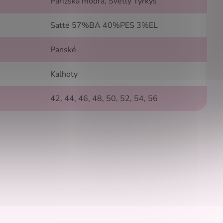
Pařížská modrá, Světlý Tyrkys
Satté 57%BA 40%PES 3%EL
Panské
Kalhoty
42, 44, 46, 48, 50, 52, 54, 56