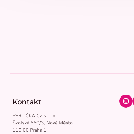
Přidat hodnocení
Z
á
p
a
Kontakt
t
Ins
í
PERLIČKA CZ s. r. o.
Školská 660/3, Nové Město
110 00 Praha 1