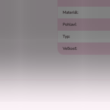
Materiál
:
Pohlaví
:
Typ
:
Veľkosť
: