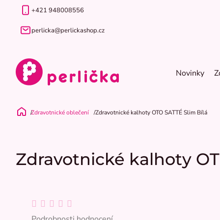
Přejít
+421 948008556
na
obsah
perlicka@perlickashop.cz
Novinky
Z
Zdravotnické oblečení
Zdravotnické kalhoty OTO SATTÉ Slim Bílá
Domů
Zdravotnické kalhoty OT
Průměrné
hodnocení
Podrobnosti hodnocení