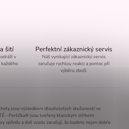
a šití
Perfektní zákaznický servis
 odráží v
Náš vynikající zákaznický servis
ě každého
zaručuje rychlou reakci a pomoc při
výběru zboží.
alhoty jsou výsledkem dlouholetých zkušeností ve
TTÉ - Perlička® jsou tvořeny klasickým střihem
sy vpředu a dvě vzadu zaručují, že budete nejen dobře