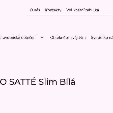
O nás
Kontakty
Velikostní tabulka
dravotnické oblečení
Oblékněte svůj tým
Svetielko n
O SATTÉ Slim Bílá