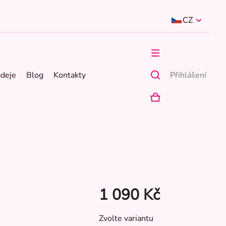
CZ
ádeje
Blog
Kontakty
Přihlášení
NÁKUPNÍ
KOŠÍK
1 090 Kč
Měrná
Zvolte variantu
cena: