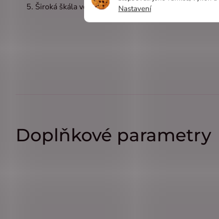
Široká škála velikostí - Od XXS až po XXL, takže urči
Nastavení
Doplňkové parametry