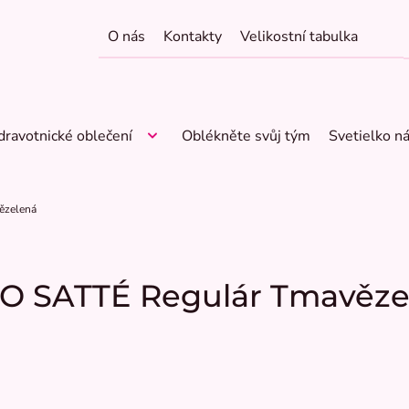
O nás
Kontakty
Velikostní tabulka
dravotnické oblečení
Oblékněte svůj tým
Svetielko n
ězelená
TO SATTÉ Regulár Tmavěze