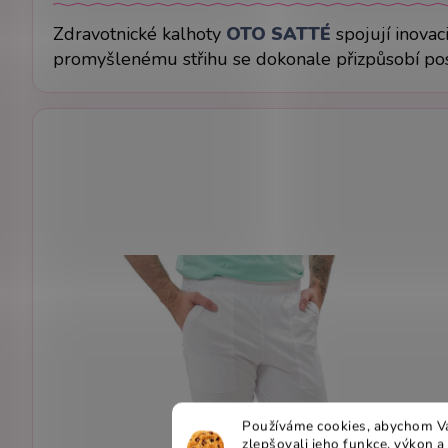
Zdravotnické kalhoty
OTO
SATTÉ
spojují inovac
promyšlenému střihu se dokonale přizpůsobí post
Používáme cookies, abychom Vá
zlepšovali jeho funkce, výkon a