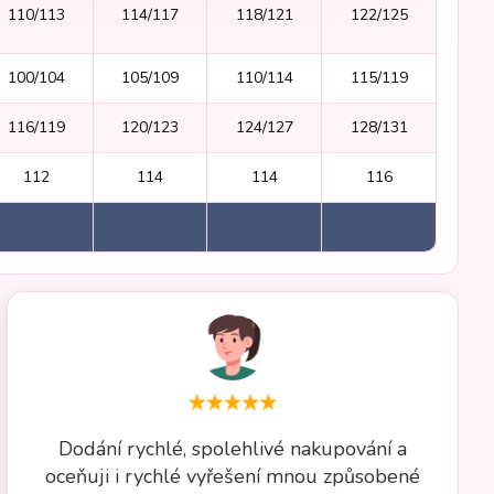
110/113
114/117
118/121
122/125
100/104
105/109
110/114
115/119
116/119
120/123
124/127
128/131
112
114
114
116
Dodání rychlé, spolehlivé nakupování a
oceňuji i rychlé vyřešení mnou způsobené