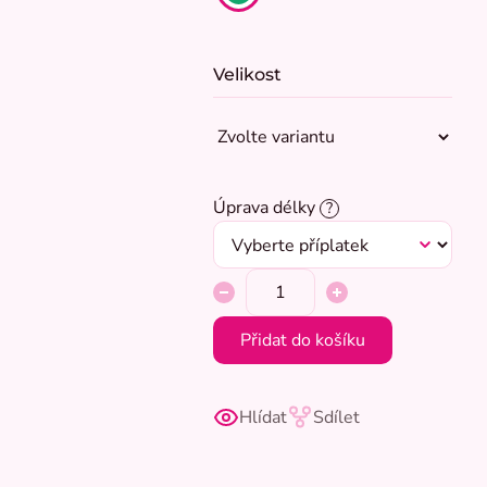
Velikost
Úprava délky
?
Přidat do košíku
Hlídat
Sdílet