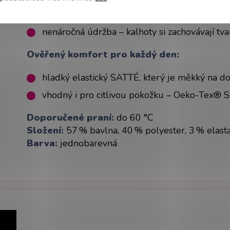
ideální ke kombinování se zdravotnickou hal
nenáročná údržba – kalhoty si zachovávají tva
Ověřený komfort pro každý den:
hladký elastický SATTÉ, který je měkký na do
vhodný i pro citlivou pokožku – Oeko-Tex® 
Doporučené praní:
do 60 °C
Složení:
57 % bavlna, 40 % polyester, 3 % elast
Barva:
jednobarevná