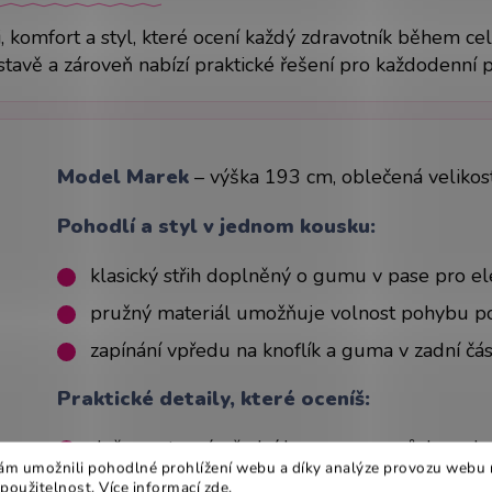
i, komfort a styl, které ocení každý zdravotník během c
avě a zároveň nabízí praktické řešení pro každodenní pr
Model Marek
– výška 193 cm, oblečená velikos
Pohodlí a styl v jednom kousku:
klasický střih doplněný o gumu v pase pro e
pružný materiál umožňuje volnost pohybu p
zapínání vpředu na knoflík a guma v zadní čás
Praktické detaily, které oceníš:
dvě prostorné přední kapsy na pomůcky nebo
m umožnili pohodlné prohlížení webu a díky analýze provozu webu 
snadné oblékání bez zapínání
 použitelnost. Více informací
zde
.