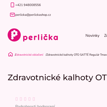
Přejít
+421 948008556
na
obsah
perlicka@perlickashop.cz
Novinky
Z
Zdravotnické oblečení
Zdravotnické kalhoty OTO SATTÉ Regulár Tmav
Domů
Zdravotnické kalhoty O
Průměrné
hodnocení
Podrobnosti hodnocení