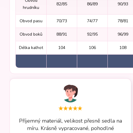
Obvod
82/85
86/89
90/93
hrudníku
Obvod pasu
70/73
74/77
78/81
Obvod boků
88/91
92/95
96/99
Délka kalhot
104
106
108
Příjemný materiál, velikost přesně sedla na
míru. Krásně vypracované, pohodlné