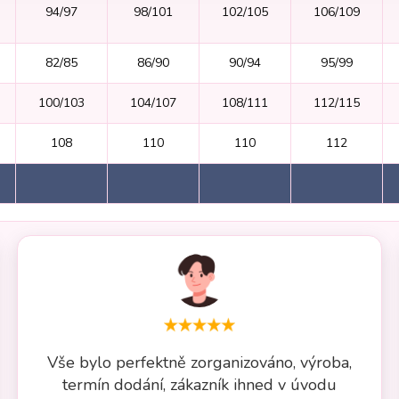
94/97
98/101
102/105
106/109
82/85
86/90
90/94
95/99
100/103
104/107
108/111
112/115
108
110
110
112
Vše bylo perfektně zorganizováno, výroba,
termín dodání, zákazník ihned v úvodu