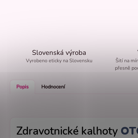
Slovenská výroba
Vyrobeno eticky na Slovensku
Šití na mí
přesně pod
Popis
Hodnocení
Zdravotnické kalhoty
O