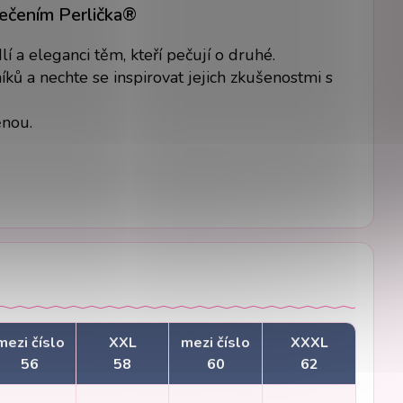
lečením Perlička®
 a eleganci těm, kteří pečují o druhé.
ků a nechte se inspirovat jejich zkušenostmi s
ěnou.
mezi číslo
XXL
mezi číslo
XXXL
56
58
60
62