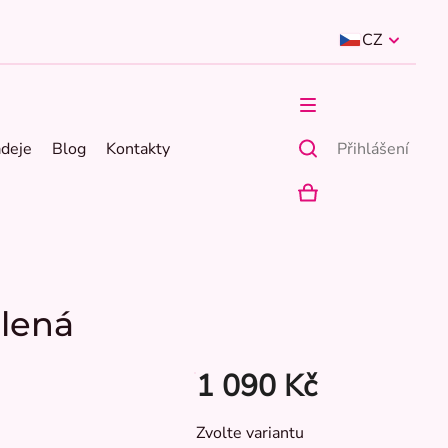
CZ
ádeje
Blog
Kontakty
Přihlášení
NÁKUPNÍ
KOŠÍK
lená
1 090 Kč
Měrná
Zvolte variantu
cena: