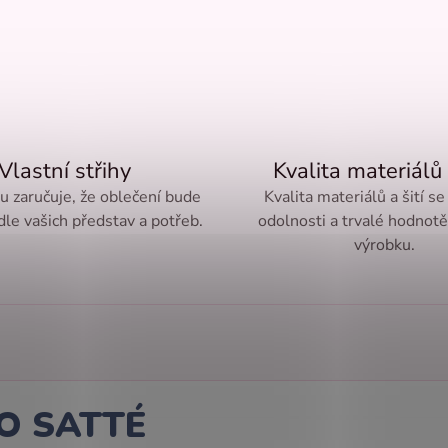
Vlastní střihy
Kvalita materiálů 
ru zaručuje, že oblečení bude
Kvalita materiálů a šití se
le vašich představ a potřeb.
odolnosti a trvalé hodnot
výrobku.
TO
SATTÉ