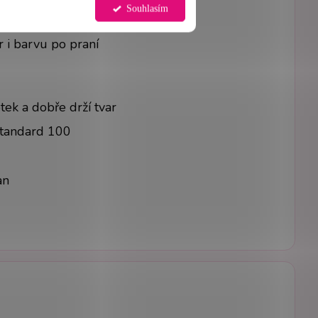
Souhlasím
enkou do jednotné sady
r i barvu po praní
tek a dobře drží tvar
Standard 100
an