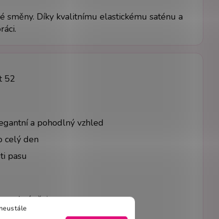
elé směny. Díky kvalitnímu elastickému saténu a
áci.
t 52
legantní a pohodlný vzhled
o celý den
ti pasu
 osobní věci
neustále