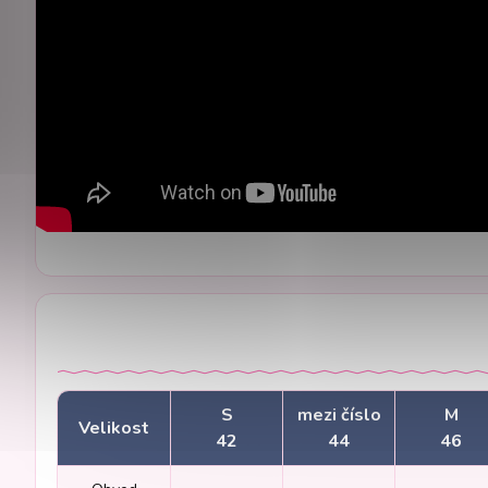
S
mezi číslo
M
Velikost
42
44
46