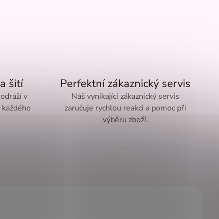
a šití
Perfektní zákaznický servis
 odráží v
Náš vynikající zákaznický servis
ě každého
zaručuje rychlou reakci a pomoc při
výběru zboží.