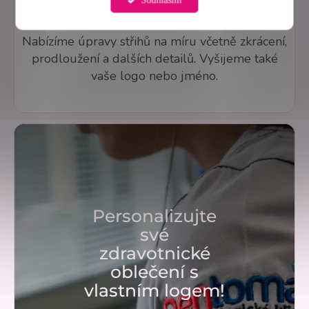
Úprava střihů a personalizované šití na
míru
Nabízíme úpravy střihů na míru včetně zkrácení,
prodloužení a dalších detailů. Vyšijeme také
vaše logo nebo jméno.
Personalizujte
své
zdravotnické
oblečení s
vlastním logem!