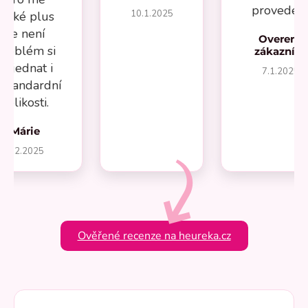
provedení
10.1.2025
velké plus
že není
Overený
problém si
zákazník
objednat i
7.1.2025
estandardní
velikosti.
Márie
1.2.2025
Ověřené recenze na heureka.cz