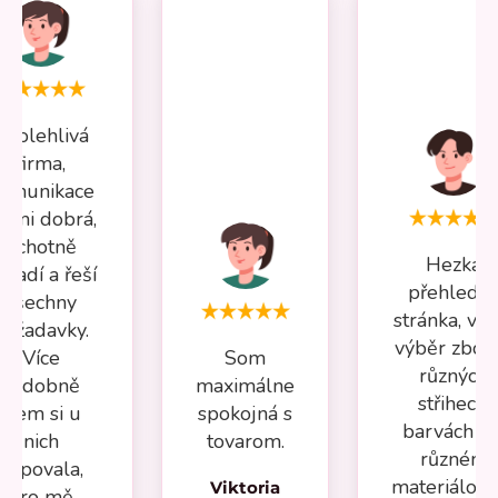
Spolehlivá
firma,
omunikace
elmi dobrá,
ochotně
Hezká
oradí a řeší
přehledn
všechny
stránka, vel
požadavky.
výběr zboží
Více
Som
různých
nádobně
maximálne
střihech,
jsem si u
spokojná s
barvách a 
nich
tovarom.
různém
kupovala,
materiálov
Viktoria
pro mě