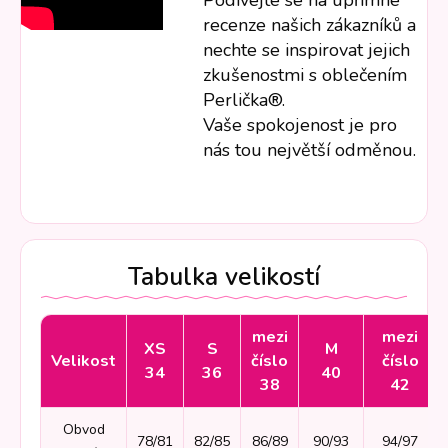
Podívejte se na upřímné
recenze našich zákazníků a
nechte se inspirovat jejich
zkušenostmi s oblečením
Perlička®.
Vaše spokojenost je pro
nás tou největší odměnou.
Tabulka velikostí
mezi
mezi
XS
S
M
Velikost
číslo
číslo
34
36
40
38
42
Obvod
78/81
82/85
86/89
90/93
94/97