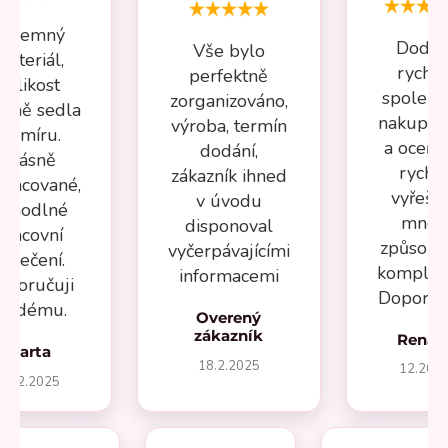
Příjemný
Dodán
Vše bylo
materiál,
rychlé
perfektně
velikost
spolehl
zorganizováno,
esně sedla
nakupov
výroba, termín
na míru.
a oceňuj
dodání,
Krásně
rychl
zákazník ihned
pracované,
vyřeše
v úvodu
ohodlné
mnou
disponoval
pracovní
způsob
vyčerpávajícími
oblečení.
komplika
informacemi
oporučuji
Doporuču
aždému.
Overený
zákazník
Renát
Marta
18.2.2025
12.202
27.2.2025