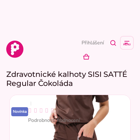
Přejít
na
obsah
Přihlášení
NÁKUPNÍ
KOŠÍK
Zdravotnické kalhoty SISI SATTÉ
Regular Čokoláda
Průměrné
Novinka
hodnocení
Podrobnosti hodnocení
produktu
je