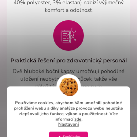
40% polyester, 3% elastan) nabízí výjimečný
komfort a odolnost.
Praktická řešení pro zdravotnický personál
Dvě hluboké boční kapsy umožňují pohodlné
uložení nezbytných pomůcek, takže vše
důležité máte vždy po ruce.
Používáme cookies, abychom Vám umožnili pohodlné
prohlížení webu a díky analýze provozu webu neustále
zlepšovali jeho funkce, výkon a použitelnost. Více
informací
zde
.
Nastavení
Souhlasím