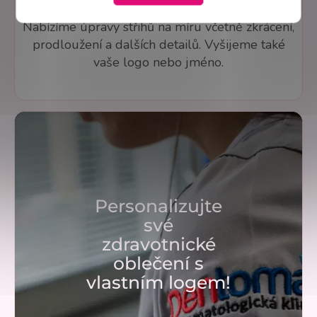
míru
Nabízíme úpravy střihů na míru včetně zkrácení,
prodloužení a dalších detailů. Vyšijeme také
vaše logo nebo jméno.
Personalizujte
své
zdravotnické
oblečení s
vlastním logem!