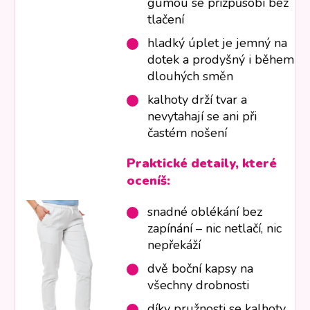
gumou se přizpůsobí bez
tlačení
hladký úplet je jemný na
dotek a prodyšný i během
dlouhých směn
kalhoty drží tvar a
nevytahají se ani při
častém nošení
Praktické detaily, které
oceníš:
snadné oblékání bez
zapínání – nic netlačí, nic
nepřekáží
dvě boční kapsy na
všechny drobnosti
díky pružnosti se kalhoty