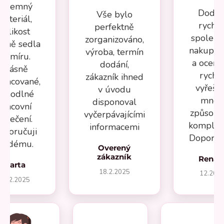
Příjemný
Dodán
Vše bylo
materiál,
rychlé
perfektně
velikost
spolehl
zorganizováno,
esně sedla
nakupov
výroba, termín
na míru.
a oceňuj
dodání,
Krásně
rychl
zákazník ihned
pracované,
vyřeše
v úvodu
ohodlné
mnou
disponoval
pracovní
způsob
vyčerpávajícími
oblečení.
komplika
informacemi
oporučuji
Doporuču
aždému.
Overený
zákazník
Renát
Marta
18.2.2025
12.202
27.2.2025