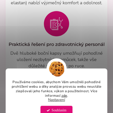
elastan) nabízí výjimečný komfort a odolnost.
Praktická řešení pro zdravotnický personál
Dvě hluboké boční kapsy umožňují pohodlné
uložení nezbytných pomůcek, takže vše
důležité máte vždy po ruce.
Používáme cookies, abychom Vám umožnili pohodlné
prohlížení webu a díky analýze provozu webu neustále
zlepšovali jeho funkce, výkon a použitelnost. Více
informací
zde
.
Nastavení
Úprava střihů a personalizované šití na
Souhlasím