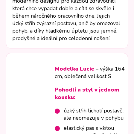
moderního designu pro každou zdravotnici,
která chce vypadat dobře a cítit se skvěle i
během náročného pracovního dne. Jejich
úzký střih zvýrazní postavu, aniž by omezoval
pohyb, a díky hladkému úpletu jsou jemné,
prodyšné a ideální pro celodenní nošení.
Modelka Lucie
– výška 164
cm, oblečená velikost S
Pohodlí a styl v jednom
kousku:
úzký střih lichotí postavě,
ale neomezuje v pohybu
elastický pas s všitou