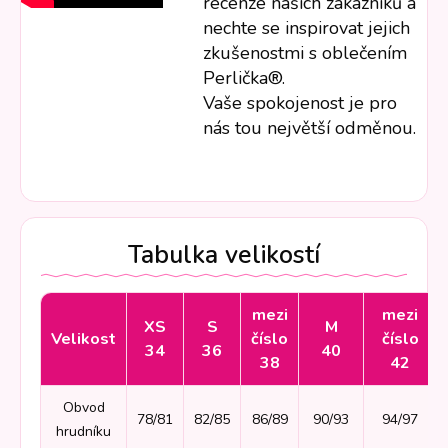
recenze našich zákazníků a
nechte se inspirovat jejich
zkušenostmi s oblečením
Perlička®.
Vaše spokojenost je pro
nás tou největší odměnou.
Tabulka velikostí
mezi
mezi
XS
S
M
Velikost
číslo
číslo
34
36
40
38
42
Obvod
78/81
82/85
86/89
90/93
94/97
hrudníku