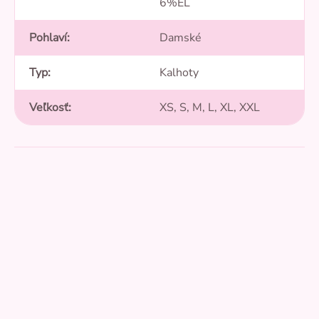
6%EL
Pohlaví
:
Damské
Typ
:
Kalhoty
Veľkosť
:
XS, S, M, L, XL, XXL
Přidat hodnocení