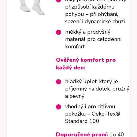
přizpůsobí každému
pohybu – při ohýbání,
sezení i dynamické chůzi
měkký a prodyšný
materiál pro celodenní
komfort
Ověřený komfort pro
každý den:
hladký úplet, který je
příjemný na dotek, pružný
a pevný
vhodný i pro citlivou
pokožku – Oeko-Tex®
Standard 100
Doporučené praní:
do 40