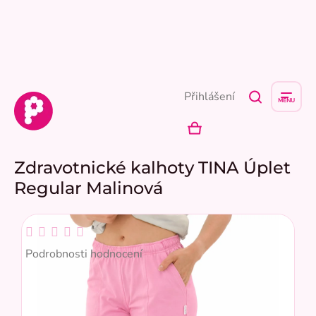
Přejít
na
obsah
Přihlášení
NÁKUPNÍ
KOŠÍK
Zdravotnické kalhoty TINA Úplet
Regular Malinová
Průměrné
hodnocení
Podrobnosti hodnocení
produktu
je
0,0