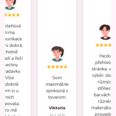
Spolehlivá
firma,
omunikace
elmi dobrá,
ochotně
Hezká
oradí a řeší
přehledn
všechny
stránka, vel
požadavky.
výběr zboží
Více
Som
různých
nádobně
maximálne
střihech,
jsem si u
spokojná s
barvách a 
nich
tovarom.
různém
kupovala,
materiálov
Viktoria
pro mě
provedení
10.1.2025