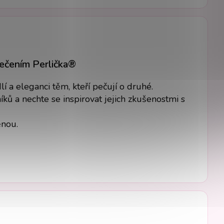
lečením Perlička®
 a eleganci těm, kteří pečují o druhé.
ků a nechte se inspirovat jejich zkušenostmi s
ěnou.