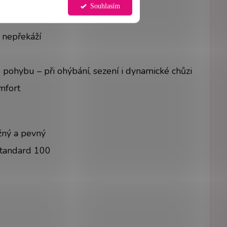
Souhlasím
c nepřekáží
 pohybu – při ohýbání, sezení i dynamické chůzi
mfort
užný a pevný
Standard 100