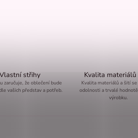
Vlastní střihy
Kvalita materiálů 
ru zaručuje, že oblečení bude
Kvalita materiálů a šití se
le vašich představ a potřeb.
odolnosti a trvalé hodnot
výrobku.