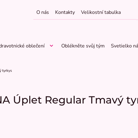
O nás
Kontakty
Velikostní tabulka
dravotnické oblečení
Oblékněte svůj tým
Svetielko n
 tyrkys
NA Úplet Regular Tmavý ty