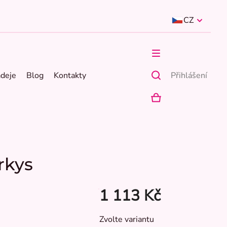
CZ
ádeje
Blog
Kontakty
Přihlášení
NÁKUPNÍ
KOŠÍK
rkys
1 113 Kč
Měrná
Zvolte variantu
cena: