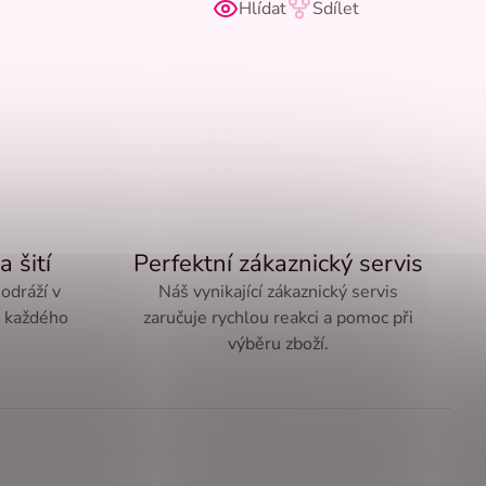
Hlídat
Sdílet
a šití
Perfektní zákaznický servis
 odráží v
Náš vynikající zákaznický servis
ě každého
zaručuje rychlou reakci a pomoc při
výběru zboží.