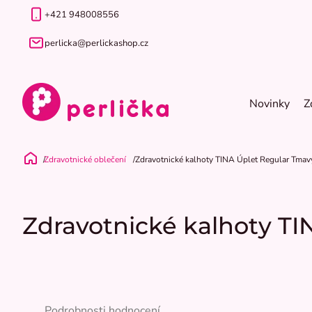
Přejít
+421 948008556
na
obsah
perlicka@perlickashop.cz
Novinky
Z
Zdravotnické oblečení
Zdravotnické kalhoty TINA Úplet Regular Tmavý
Domů
Zdravotnické kalhoty TI
Průměrné
hodnocení
Podrobnosti hodnocení