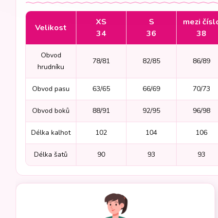
XS
S
mezi čísl
Velikost
34
36
38
Obvod
78/81
82/85
86/89
hrudníku
Obvod pasu
63/65
66/69
70/73
Obvod boků
88/91
92/95
96/98
Délka kalhot
102
104
106
Délka šatů
90
93
93