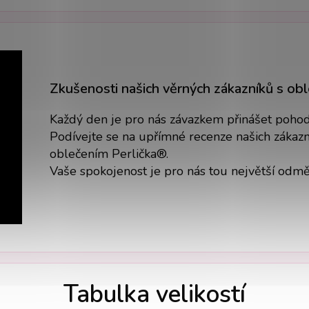
Zkušenosti našich věrných zákazníků s ob
Každý den je pro nás závazkem přinášet pohodlí
Podívejte se na upřímné recenze našich zákazní
oblečením Perlička®.
Vaše spokojenost je pro nás tou největší odm
Tabulka velikostí