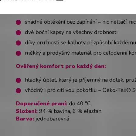
Praktické detaily, které oceníš:
snadné oblékání bez zapínání – nic netlačí, ni
dvě boční kapsy na všechny drobnosti
díky pružnosti se kalhoty přizpůsobí každému
měkký a prodyšný materiál pro celodenní ko
Ověřený komfort pro každý den:
hladký úplet, který je příjemný na dotek, pr
vhodný i pro citlivou pokožku – Oeko-Tex® 
Doporučené praní:
do 40 °C
Složení:
94 % bavlna, 6 % elastan
Barva:
jednobarevná