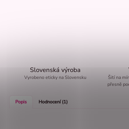
Slovenská výroba
Vyrobeno eticky na Slovensku
Šití na mí
přesně pod
Popis
Hodnocení (1)