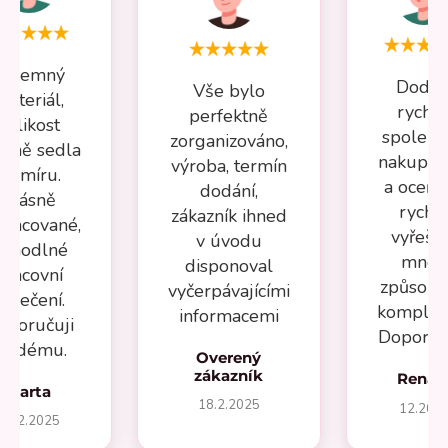
Příjemný
Dodán
Vše bylo
materiál,
rychlé
perfektně
velikost
spolehl
zorganizováno,
esně sedla
nakupov
výroba, termín
na míru.
a oceňuj
dodání,
Krásně
rychl
zákazník ihned
pracované,
vyřeše
v úvodu
ohodlné
mnou
disponoval
pracovní
způsob
vyčerpávajícími
oblečení.
komplika
informacemi
oporučuji
Doporuču
aždému.
Overený
zákazník
Renát
Marta
18.2.2025
12.202
27.2.2025