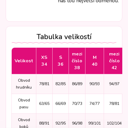
nás tou největší odměnou.
Tabulka velikostí
mezi
mezi
XS
S
M
Velikost
číslo
číslo
34
36
40
38
42
Obvod
78/81
82/85
86/89
90/93
94/97
hrudníku
Obvod
63/65
66/69
70/73
74/77
78/81
pasu
Obvod
88/91
92/95
96/98
99/101
102/104
boků