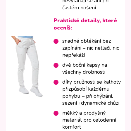
nevytahají se ani při
častém nošení
Praktické detaily, které
oceníš:
snadné oblékání bez
zapínání – nic netlačí, nic
nepřekáží
dvě boční kapsy na
všechny drobnosti
díky pružnosti se kalhoty
přizpůsobí každému
pohybu – při ohýbání,
sezení i dynamické chůzi
měkký a prodyšný
materiál pro celodenní
komfort