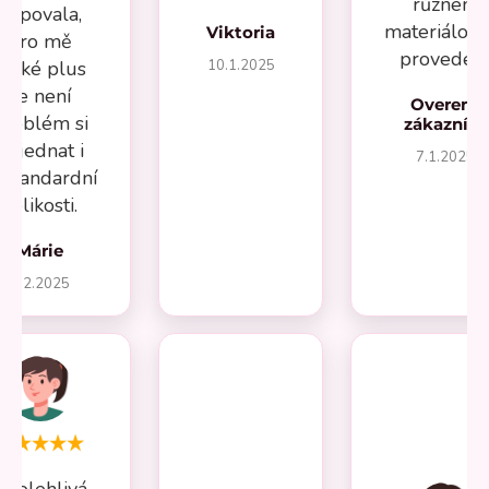
různém
kupovala,
materiálov
Viktoria
pro mě
provedení
10.1.2025
velké plus
že není
Overený
problém si
zákazník
objednat i
7.1.2025
estandardní
velikosti.
Márie
1.2.2025
Spolehlivá