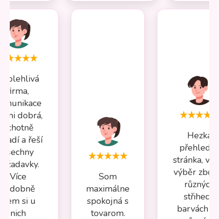
Spolehlivá
firma,
omunikace
elmi dobrá,
ochotně
Hezká
oradí a řeší
přehledn
všechny
stránka, vel
požadavky.
výběr zboží
Více
Som
různých
nádobně
maximálne
střihech,
jsem si u
spokojná s
barvách a 
nich
tovarom.