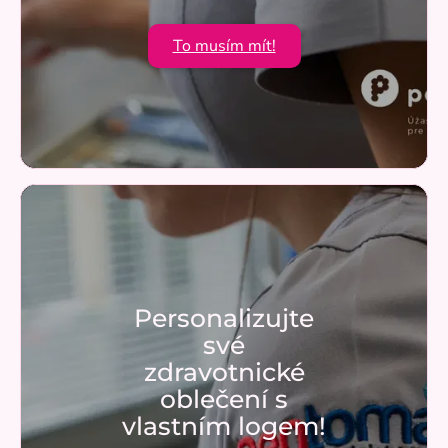
To musím mít!
Personalizujte
své
zdravotnické
oblečení s
vlastním logem!