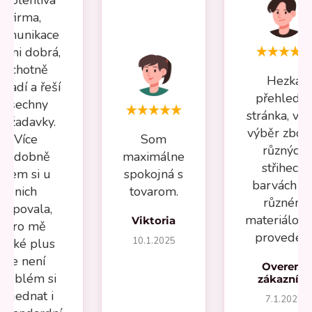
firma,
omunikace
elmi dobrá,
ochotně
Hezká
oradí a řeší
přehledn
všechny
stránka, vel
požadavky.
výběr zboží
Více
Som
různých
nádobně
maximálne
střihech,
jsem si u
spokojná s
barvách a 
nich
tovarom.
různém
kupovala,
materiálov
Viktoria
pro mě
provedení
10.1.2025
velké plus
že není
Overený
problém si
zákazník
objednat i
7.1.2025