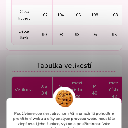
Délka
102
104
106
108
108
kalhot
Délka
90
93
93
95
95
šatů
Tabulka velikostí
mezi
mezi
XS
S
M
Velikost
číslo
číslo
34
36
40
38
42
Obvod
78/81
82/85
86/89
90/93
94/97
Používáme cookies, abychom Vám umožnili pohodlné
hrudníku
prohlížení webu a díky analýze provozu webu neustále
zlepšovali jeho funkce, výkon a použitelnost. Více