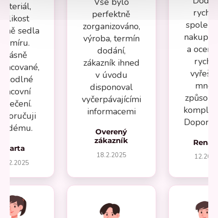
Dodán
Vše bylo
materiál,
rychlé
perfektně
velikost
spolehl
zorganizováno,
esně sedla
nakupov
výroba, termín
na míru.
a oceňuj
dodání,
Krásně
rychl
zákazník ihned
pracované,
vyřeše
v úvodu
ohodlné
mnou
disponoval
pracovní
způsob
vyčerpávajícími
oblečení.
komplika
informacemi
oporučuji
Doporuču
aždému.
Overený
zákazník
Renát
Marta
18.2.2025
12.202
27.2.2025