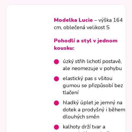
Modelka Lucie
– výška 164
cm, oblečená velikost S
Pohodlí a styl v jednom
kousku:
úzký střih lichotí postavě,
ale neomezuje v pohybu
elastický pas s všitou
gumou se přizpůsobí bez
tlačení
hladký úplet je jemný na
dotek a prodyšný i během
dlouhých směn
kalhoty drží tvar a