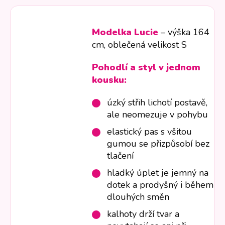
Modelka Lucie
– výška 164
cm, oblečená velikost S
Pohodlí a styl v jednom
kousku:
úzký střih lichotí postavě,
ale neomezuje v pohybu
elastický pas s všitou
gumou se přizpůsobí bez
tlačení
hladký úplet je jemný na
dotek a prodyšný i během
dlouhých směn
kalhoty drží tvar a