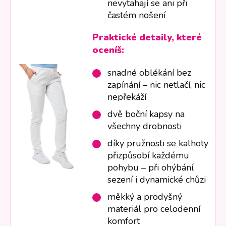
nevytahají se ani při
častém nošení
Praktické detaily, které
oceníš:
snadné oblékání bez
zapínání – nic netlačí, nic
nepřekáží
dvě boční kapsy na
všechny drobnosti
díky pružnosti se kalhoty
přizpůsobí každému
pohybu – při ohýbání,
sezení i dynamické chůzi
měkký a prodyšný
materiál pro celodenní
komfort